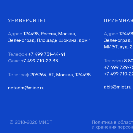
УНИВЕРСИТЕТ
ПРИЕМНАЯ
Адрес
124498, Россия, Москва,
Адрес
124498
Зеленоград, Площадь Шокина, дом 1
Зеленоград,
МИЭТ, ауд. 2
Телефон
+7 499 731-44-41
Факс
+7 499 710-22-33
Телефон
8 8
+7 499 729-7
+7 499 710-2
Телеграф
205264, АТ, Москва, 124498
abit@miet.ru
netadm@miee.ru
© 2018-2026 МИЭТ
Политика в облас
и хранения персо