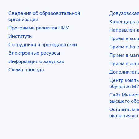
Сведения об образовательной
Довузовская
организации
Календарь а
Программа развития НИУ
Направления
Институты
Прием в ко
Сотрудники и преподаватели
Прием в бак
Электронные ресурсы
Прием в маг
Информация о закупках
Прием в асп
Схема проезда
Дополнител
Центр комп
обучения М
Сайт Минист
высшего об
Оставить мн
оказания ус