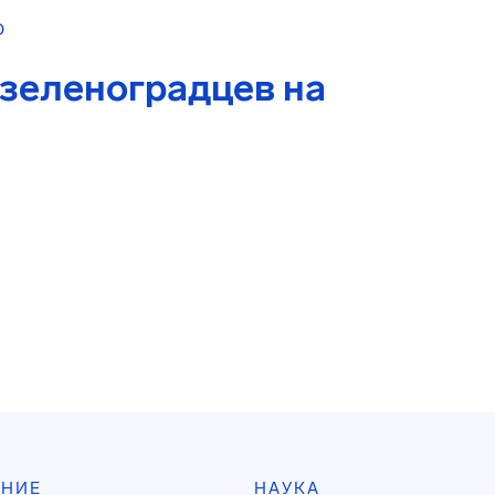
О
зеленоградцев на
АНИЕ
НАУКА