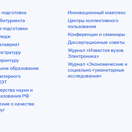
 подготовка
Инновационный комплекс
битуриента
Центры коллективного
пользования
 подготовки
Конференции и семинары
лледж
Диссертационные советы
алавриат
Журнал «Известия вузов.
истратуру
Электроника»
ирантуру
Журнал «Экономические и
ьное образование
социально-гуманитарные
исследования»
ьютерного
ИЭТ
ерства науки и
разования РФ
ение о качестве
луг