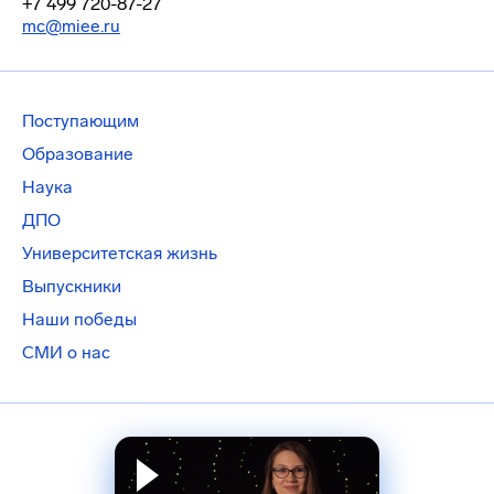
+7 499 720-87-27
mc@miee.ru
Поступающим
Образование
Наука
ДПО
Университетская жизнь
Выпускники
Наши победы
СМИ о нас