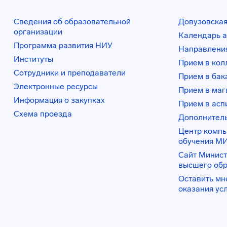
Сведения об образовательной
Довузовская
организации
Календарь а
Программа развития НИУ
Направления
Институты
Прием в ко
Сотрудники и преподаватели
Прием в бак
Электронные ресурсы
Прием в маг
Информация о закупках
Прием в асп
Схема проезда
Дополнител
Центр комп
обучения М
Сайт Минист
высшего об
Оставить мн
оказания ус