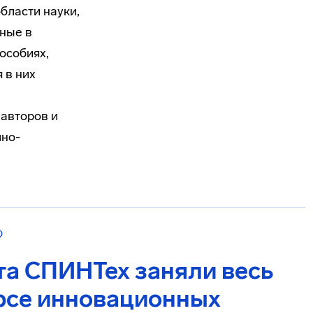
бласти науки,
нные в
особиях,
 в них
авторов и
чно-
О
та СПИНТех заняли весь
урсе инновационных