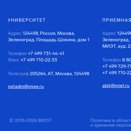
УНИВЕРСИТЕТ
ПРИЕМНАЯ
Адрес
124498, Россия, Москва,
Адрес
124498
Зеленоград, Площадь Шокина, дом 1
Зеленоград,
МИЭТ, ауд. 2
Телефон
+7 499 731-44-41
Факс
+7 499 710-22-33
Телефон
8 8
+7 499 729-7
+7 499 710-2
Телеграф
205264, АТ, Москва, 124498
abit@miet.ru
netadm@miee.ru
© 2018-2026 МИЭТ
Политика в облас
и хранения персо