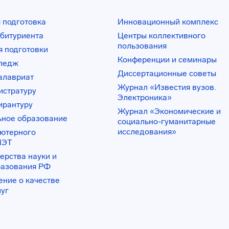
 подготовка
Инновационный комплекс
битуриента
Центры коллективного
пользования
 подготовки
Конференции и семинары
лледж
Диссертационные советы
алавриат
Журнал «Известия вузов.
истратуру
Электроника»
ирантуру
Журнал «Экономические и
ьное образование
социально-гуманитарные
исследования»
ьютерного
ИЭТ
ерства науки и
разования РФ
ение о качестве
луг