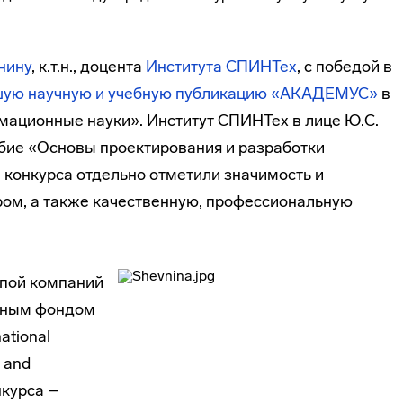
нину
, к.т.н., доцента
Института СПИНТех
, с победой в
чшую научную и учебную публикацию «АКАДЕМУС»
в
ационные науки». Институт СПИНТех в лице Ю.С.
бие «Основы проектирования и разработки
конкурса отдельно отметили значимость и
ром, а также качественную, профессиональную
ппой компаний
дным фондом
ational
 and
нкурса –