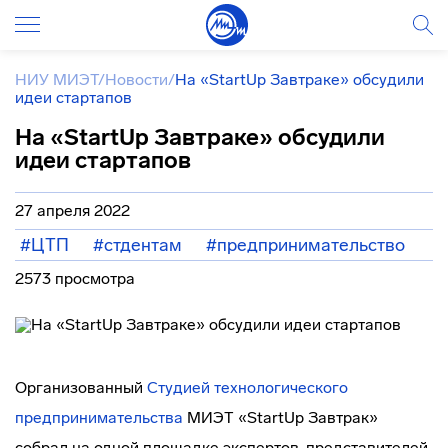
НИУ МИЭТ
/
Новости
/
На «StartUp Завтраке» обсудили
идеи стартапов
На «StartUp Завтраке» обсудили
идеи стартапов
27 апреля 2022
#ЦТП
#стдентам
#предпринимательство
2573 просмотра
Организованный
Студией технологического
предпринимательства
МИЭТ «StartUp Завтрак»
собрал на одной площадке экспертов, представителей