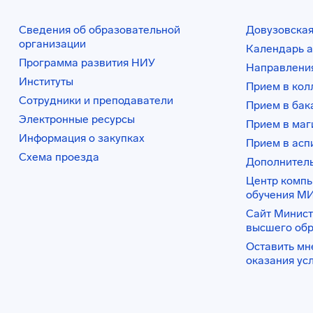
Сведения об образовательной
Довузовская
организации
Календарь а
Программа развития НИУ
Направления
Институты
Прием в ко
Сотрудники и преподаватели
Прием в бак
Электронные ресурсы
Прием в маг
Информация о закупках
Прием в асп
Схема проезда
Дополнител
Центр комп
обучения М
Сайт Минист
высшего об
Оставить мн
оказания ус