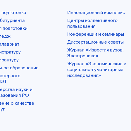
 подготовка
Инновационный комплекс
битуриента
Центры коллективного
пользования
 подготовки
Конференции и семинары
лледж
Диссертационные советы
алавриат
Журнал «Известия вузов.
истратуру
Электроника»
ирантуру
Журнал «Экономические и
ьное образование
социально-гуманитарные
исследования»
ьютерного
ИЭТ
ерства науки и
разования РФ
ение о качестве
луг