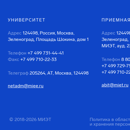
УНИВЕРСИТЕТ
ПРИЕМНАЯ
Адрес
124498, Россия, Москва,
Адрес
124498
Зеленоград, Площадь Шокина, дом 1
Зеленоград,
МИЭТ, ауд. 2
Телефон
+7 499 731-44-41
Факс
+7 499 710-22-33
Телефон
8 8
+7 499 729-7
+7 499 710-2
Телеграф
205264, АТ, Москва, 124498
abit@miet.ru
netadm@miee.ru
© 2018-2026 МИЭТ
Политика в облас
и хранения персо