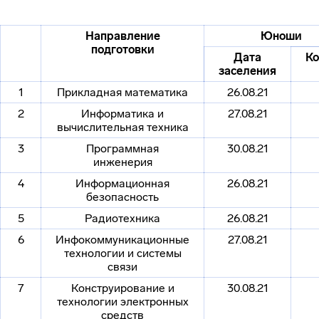
Направление
Юноши
подготовки
Дата
Ко
заселения
1
Прикладная математика
26.08.21
2
Информатика и
27.08.21
вычислительная техника
3
Программная
30.08.21
инженерия
4
Информационная
26.08.21
безопасность
5
Радиотехника
26.08.21
6
Инфокоммуникационные
27.08.21
технологии и системы
связи
7
Конструирование и
30.08.21
технологии электронных
средств