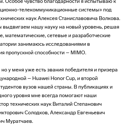
. Особое чувство благодарности я испытываю к
ационно-телекоммуникационные системы» под
ехнических наук Алексея Станиславовича Волкова.
 выдвигаем нашу науку на новый уровень, решая
, математические, сетевые и разработческие
оратории занимаюсь исследованиями в
ия пропускной способности – MIMO.
 но у меня уже есть звания победителя и призера
ународной – Huawei Honor Cup, и второй
тудентов вузов нашей страны. В публикациях и
дного уровня мне всегда помогают наши
тор технических наук Виталий Степанович
икторович Солодков, Александр Евгеньевич
ич Муратчаев.