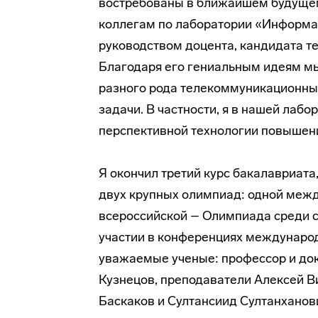
востребованы в ближайшем будущем
коллегам по лаборатории «Информ
руководством доцента, кандидата т
Благодаря его гениальным идеям мы
разного рода телекоммуникационные
задачи. В частности, я в нашей лаб
перспективной технологии повышен
Я окончил третий курс бакалавриата,
двух крупных олимпиад: одной межд
всероссийской – Олимпиада среди с
участии в конференциях междунаро
уважаемые ученые: профессор и док
Кузнецов, преподаватели Алексей В
Баскаков и Султансиид Султанханов