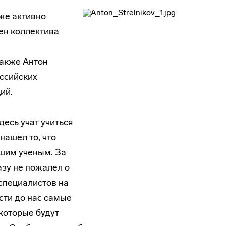
уже активно
ен коллектива
акже Антон
ссийских
ий.
десь учат учиться
нашел то, что
шим ученым. За
азу не пожалел о
специалистов на
сти до нас самые
которые будут