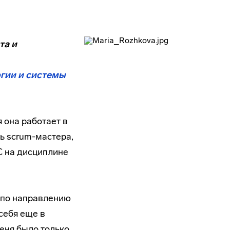
та и
гии и системы
 она работает в
ь scrum-мастера,
С на дисциплине
 по направлению
себя еще в
меня было только