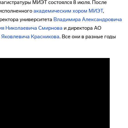
агистратуры МИЭТ состоялся 8 июля. После
 исполненного
академическим хором МИЭТ
,
 ректора университета
Владимира Александровича
ия Николаевича Смирнова
и директора АО
 Яковлевича Красникова
. Все они в разные годы