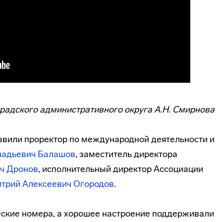
радского административного округа А.Н. Смирнова
авили проректор по международной деятельности и
надьевич Балашов
, заместитель директора
ч Дронов
, исполнительный директор Ассоциации
трий
Алексеевич
Огоро
дов
.
еские номера, а хорошее настроение поддерживали