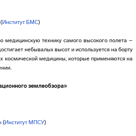
(
Институт БМС
)
ро медицинскую технику самого высокого полета –
достигает небывалых высот и используется на борту
ях космической медицины, которые применяются на
ении.
ационного землеобзора»
н
(
Институт МПСУ
)