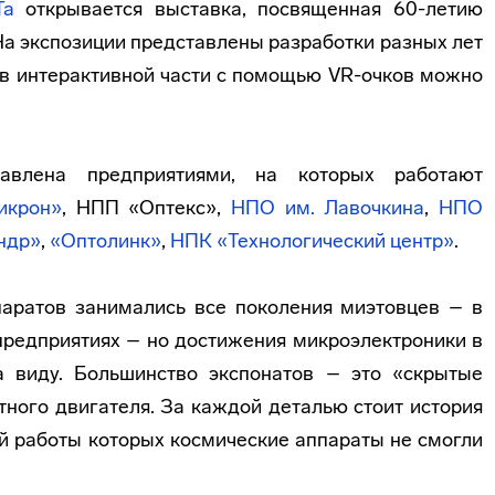
Та
открывается выставка, посвященная 60-летию
 На экспозиции представлены разработки разных лет
 в интерактивной части с помощью VR-очков можно
тавлена предприятиями, на которых работают
икрон»
, НПП «Оптекс»,
НПО им. Лавочкина
,
НПО
ндр»
,
«Оптолинк»
,
НПК «Технологический центр»
.
паратов занимались все поколения миэтовцев – в
предприятиях – но достижения микроэлектроники в
а виду. Большинство экспонатов – это «скрытые
ного двигателя. За каждой деталью стоит история
й работы которых космические аппараты не смогли