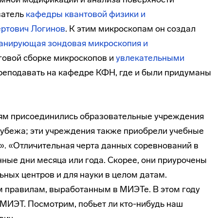
ватель
кафедры квантовой физики и
ертович Логинов
. К этим микроскопам он создал
канирующая зондовая микроскопия и
говой сборке микроскопов и
увлекательными
реподавать на кафедре КФН, где и были придуманы
иям присоединились образовательные учреждения
 рубежа; эти учреждения также приобрели учебные
. «Отличительная черта данных соревнований в
енные дни месяца или года. Скорее, они приурочены
ных центров и для науки в целом датам.
 правилам, выработанным в МИЭТе. В этом году
МИЭТ. Посмотрим, побьет ли кто-нибудь наш