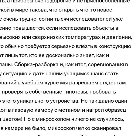
ать, а приборы очень дорогие и не приспособленные
кой в мире такова, что открыть что-то новое,
 очень трудно, сотни тысяч исследователей уже
енно повышается, если исследовать объекты в
высоких или сверхнизких температурах и давлении,
го обычно требуется серьезно влезть в конструкцию
 лишь тот, кто ее досконально знает, как и
аны. Сборка-разборка и, как итог, соревнования в
у ситуацию и дать нашим учащимся шанс стать
ований в учебном курсе мы разрешаем студентам
 проверять собственные гипотезы, пробовать
этого уникального устройства. Не так давно один
оп в газовую камеру с метаном и нагрел образец
м цветом! Но с микроскопом ничего не случилось,
в камере не было, микроскоп четко сканировал