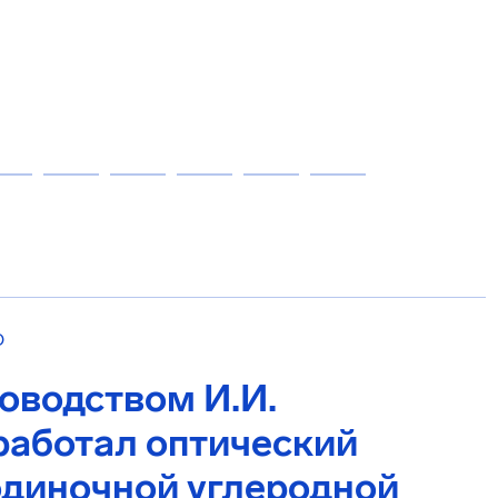
О
оводством И.И.
работал оптический
одиночной углеродной