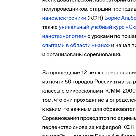
полупроводников, старший препода
наноэлектроники
(КФН)
Борис Альб
также
уникальный учебный курс «С
нанотехнологии»
с уроками по поша
опытами в области «нано»
и начал п
и организованы соревнования.
За прошедшие 12 лет к соревнован
из почти 50 городов России и из-за
классы с микроскопами «СММ-2000»
том, что они проходят не в определ
к каким-то важным для образователь
Соревнования проводятся по единым
первенство снова за кафедрой КФН 