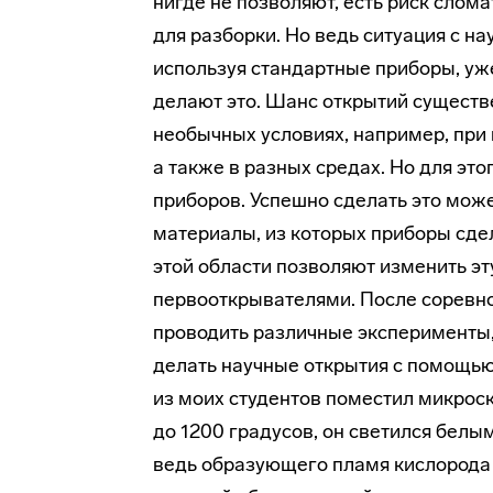
нигде не позволяют, есть риск слом
для разборки. Но ведь ситуация с нау
используя стандартные приборы, уже
делают это. Шанс открытий существ
необычных условиях, например, при 
а также в разных средах. Но для это
приборов. Успешно сделать это может
материалы, из которых приборы сдел
этой области позволяют изменить эт
первооткрывателями. После соревн
проводить различные эксперименты,
делать научные открытия с помощью 
из моих студентов поместил микроск
до 1200 градусов, он светился белы
ведь образующего пламя кислорода 