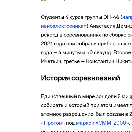
Студенты 4 курса группы ЭН-46 (
нап
наноэлектроника»
) Анастасия Деми
рекорд в соревнованиях по сборке 
2021 года они собрали прибор за 4 
года – 4 минуты и 50 секунд. Втор
Ичеткин, третье – Константин Никит
История соревнований
Единственный в мире зондовый микр
собирать и который при этом имеет
атомное разрешение, был создан в 
«Протон»
под
маркой «СММ-2000»
.
исследовательской лаборатории ат