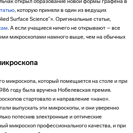
ельчак открыл образование новой формы графена в
статью
, которую приняли в один из ведущих
ied Surface Science”». Оригинальные статьи,
кам
. А если учащиеся ничего не открывают – все
выми микроскопами намного выше, чем на обычных
микроскопа
о микроскопа, который помещается на столе и при
1986 году была вручена Нобелевская премия.
роскопов стартовало и направление «нано».
тали выпускать эти микроскопы, и они уверенно
лько потеснив электронные и оптические
вый микроскоп профессионального качества, и при