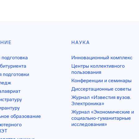
АНИЕ
НАУКА
 подготовка
Инновационный комплекс
битуриента
Центры коллективного
пользования
 подготовки
Конференции и семинары
лледж
Диссертационные советы
алавриат
Журнал «Известия вузов.
истратуру
Электроника»
ирантуру
Журнал «Экономические и
ьное образование
социально-гуманитарные
исследования»
ьютерного
ИЭТ