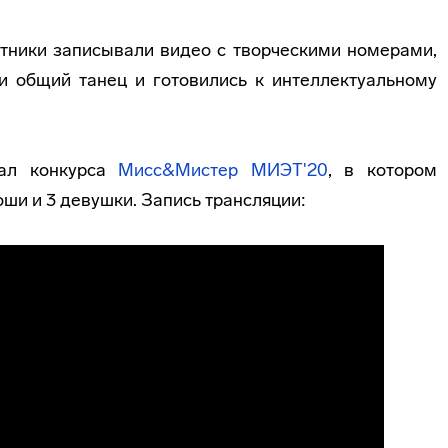
стники записывали видео с творческими номерами,
ли общий танец и готовились к интеллектуальному
нал конкурса
Мисс&Мистер МИЭТ'20
, в котором
оши и 3 девушки. Запись трансляции: