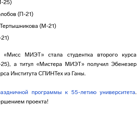
М-25)
лобов (П-21)
 Тертышникова (М-21)
21)
а «Мисс МИЭТ» стала студентка второго курса
25), а титул «Мистера МИЭТ» получил Эбенезер
урса Института СПИНТех из Ганы.
раздничной программы к 55-летию университета
.
ершением проекта!