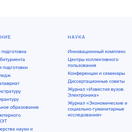
АНИЕ
НАУКА
 подготовка
Инновационный комплекс
битуриента
Центры коллективного
пользования
 подготовки
Конференции и семинары
лледж
Диссертационные советы
алавриат
Журнал «Известия вузов.
истратуру
Электроника»
ирантуру
Журнал «Экономические и
ьное образование
социально-гуманитарные
исследования»
ьютерного
ИЭТ
ерства науки и