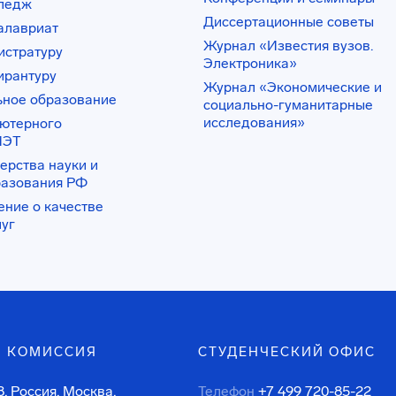
лледж
Диссертационные советы
алавриат
Журнал «Известия вузов.
истратуру
Электроника»
ирантуру
Журнал «Экономические и
ьное образование
социально-гуманитарные
исследования»
ьютерного
ИЭТ
ерства науки и
разования РФ
ение о качестве
луг
 КОМИССИЯ
СТУДЕНЧЕСКИЙ ОФИС
, Россия, Москва,
Телефон
+7 499 720-85-22