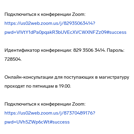
Подключиться к конференции Zoom:
https://us02web.zoom.us/j/82935063414?
pwd=VlVtY1dPa0pqakR3bUVEcXVCWXNFZz09#success
Идентификатор конференции: 829 3506 3414. Пароль:
728504.
Онлайн-консультации для поступающих в магистратуру
проходят по пятницам в 19.00.
Подключиться к конференции Zoom:
https://us02web.zoom.us/j/87370489176?
pwd=UVh5ZWp6cWt#success