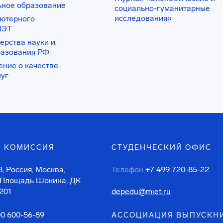
ьное образование
социально-гуманитарные
исследования»
ьютерного
ИЭТ
ерства науки и
разования РФ
ение о качестве
луг
 КОМИССИЯ
СТУДЕНЧЕСКИЙ ОФИС
, Россия, Москва,
Телефон
+7 499 720-85-22
 Площадь Шокина, ДК
201
depedu@miet.ru
00 600-56-89
АССОЦИАЦИЯ ВЫПУСКН