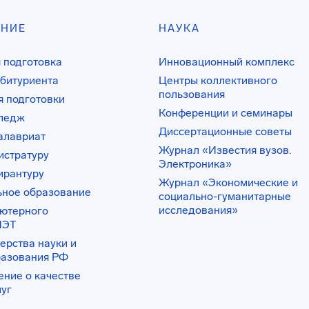
АНИЕ
НАУКА
 подготовка
Инновационный комплекс
битуриента
Центры коллективного
пользования
 подготовки
Конференции и семинары
лледж
Диссертационные советы
алавриат
Журнал «Известия вузов.
истратуру
Электроника»
ирантуру
Журнал «Экономические и
ьное образование
социально-гуманитарные
исследования»
ьютерного
ИЭТ
ерства науки и
разования РФ
ение о качестве
луг