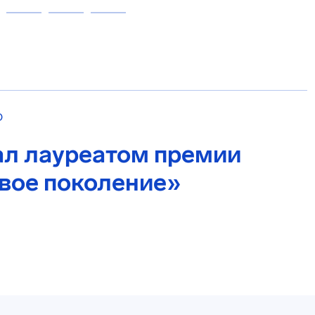
О
ал лауреатом премии
вое поколение»