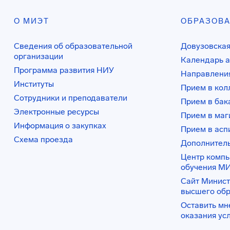
О МИЭТ
ОБРАЗОВ
Сведения об образовательной
Довузовская
организации
Календарь а
Программа развития НИУ
Направления
Институты
Прием в ко
Сотрудники и преподаватели
Прием в бак
Электронные ресурсы
Прием в маг
Информация о закупках
Прием в асп
Схема проезда
Дополнител
Центр комп
обучения М
Сайт Минист
высшего об
Оставить мн
оказания ус