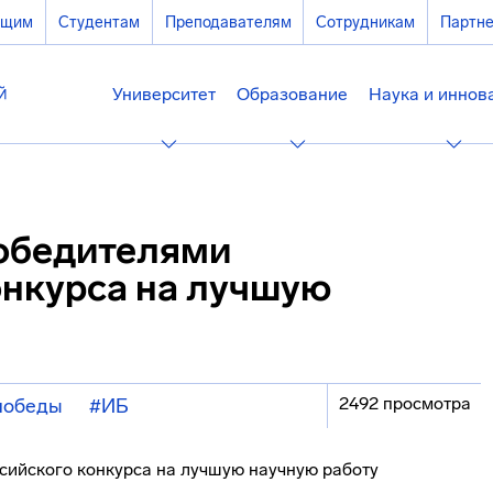
ющим
Студентам
Преподавателям
Сотрудникам
Партн
Университет
Образование
Наука и иннов
обедителями
онкурса на лучшую
2492 просмотра
победы
#ИБ