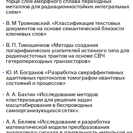
торце слоя аморфного сплава переходных
металлов для радиационностойких интегральных
схем»
В. М Трояновский. «Классификация текстовых
документов на основе семантической близости
ключевых слов»
В. П. Тимошенков «Методы создания
логарифмических усилителей истинного типа для
радиочастотных трактов на основе СВЧ
гетеропереходных транзисторов»
Ю. И. Богданов «Разработка сверэффективных
адаптивных протоколов томографии квантовых
состояний и процессов»
А. А. Бахтин «Исследование методов
кластеризации для решения задач
масштабирования в беспроводных
самоорганизующихся сетях».
А. А. Беляев «Исследование и разработка
математической модели преобразования
аналогового сигнала в длительность импульсов на