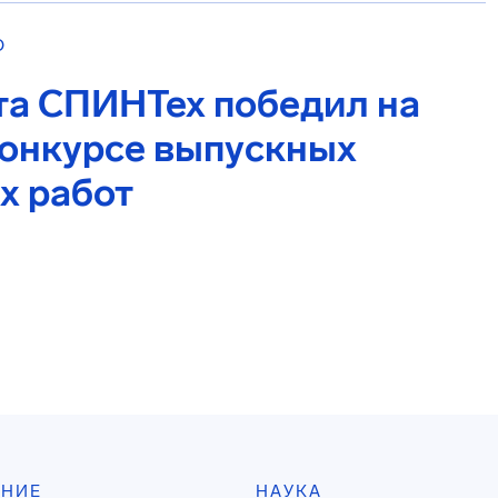
О
та СПИНТех победил на
онкурсе выпускных
х работ
АНИЕ
НАУКА