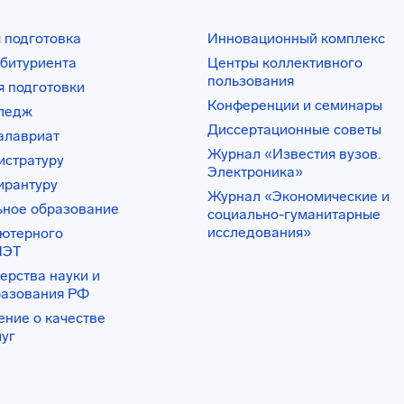
 подготовка
Инновационный комплекс
битуриента
Центры коллективного
пользования
 подготовки
Конференции и семинары
лледж
Диссертационные советы
алавриат
Журнал «Известия вузов.
истратуру
Электроника»
ирантуру
Журнал «Экономические и
ьное образование
социально-гуманитарные
исследования»
ьютерного
ИЭТ
ерства науки и
разования РФ
ение о качестве
луг