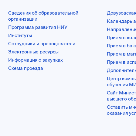
Сведения об образовательной
Довузовская
организации
Календарь а
Программа развития НИУ
Направления
Институты
Прием в ко
Сотрудники и преподаватели
Прием в бак
Электронные ресурсы
Прием в маг
Информация о закупках
Прием в асп
Схема проезда
Дополнител
Центр комп
обучения М
Сайт Минист
высшего об
Оставить мн
оказания ус