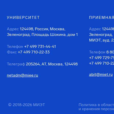
УНИВЕРСИТЕТ
ПРИЕМНАЯ
Адрес
124498, Россия, Москва,
Адрес
124498
Зеленоград, Площадь Шокина, дом 1
Зеленоград,
МИЭТ, ауд. 2
Телефон
+7 499 731-44-41
Факс
+7 499 710-22-33
Телефон
8 8
+7 499 729-7
+7 499 710-2
Телеграф
205264, АТ, Москва, 124498
abit@miet.ru
netadm@miee.ru
© 2018-2026 МИЭТ
Политика в облас
и хранения персо