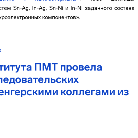
ем Sn-Ag, In-Ag, Sn-Ni и In-Ni заданного состава
кроэлектронных компонентов».
О
титута ПМТ провела
ледовательских
венгерскими коллегами из
I