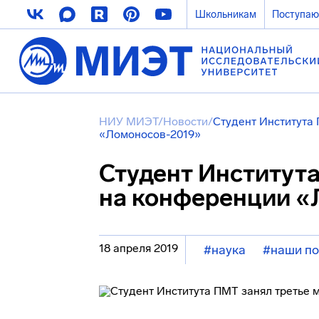
Школьникам
Поступа
НИУ МИЭТ
/
Новости
/
Студент Института 
«Ломоносов-2019»
Студент Института
на конференции «
18 апреля 2019
#наука
#наши п