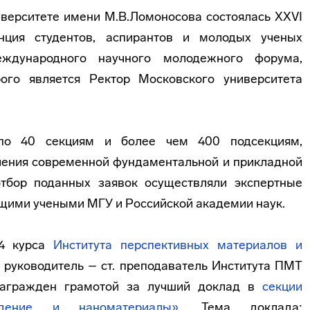
верситете имени М.В.Ломоносова состоялась XXVI
нция студентов, аспирантов и молодых ученых
ународного научного молодежного форума,
ого является Ректор Московского университета
 по 40 секциям и более чем 400 подсекциям,
ения современной фундаментальной и прикладной
отбор поданных заявок осуществляли экспертные
щими учеными МГУ и Российской академии наук.
 4 курса
Института перспективных материалов и
 руководитель – ст. преподаватель Института ПМТ
и награжден грамотой за лучший доклад в
секции
едение и наноматериалы»
. Тема доклада: