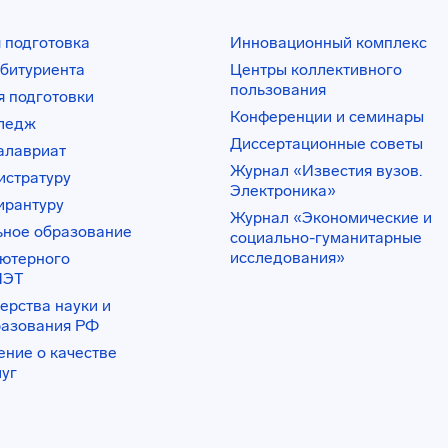
 подготовка
Инновационный комплекс
битуриента
Центры коллективного
пользования
 подготовки
Конференции и семинары
лледж
Диссертационные советы
алавриат
Журнал «Известия вузов.
истратуру
Электроника»
ирантуру
Журнал «Экономические и
ьное образование
социально-гуманитарные
исследования»
ьютерного
ИЭТ
ерства науки и
разования РФ
ение о качестве
луг