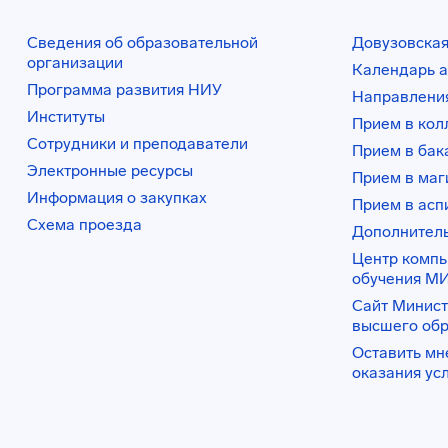
Сведения об образовательной
Довузовская
организации
Календарь а
Программа развития НИУ
Направления
Институты
Прием в ко
Сотрудники и преподаватели
Прием в бак
Электронные ресурсы
Прием в маг
Информация о закупках
Прием в асп
Схема проезда
Дополнител
Центр комп
обучения М
Сайт Минист
высшего об
Оставить мн
оказания ус