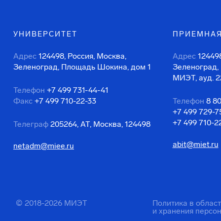
УНИВЕРСИТЕТ
ПРИЕМНАЯ
Адрес
124498, Россия, Москва,
Адрес
124498
Зеленоград, Площадь Шокина, дом 1
Зеленоград,
МИЭТ, ауд. 2
Телефон
+7 499 731-44-41
Факс
+7 499 710-22-33
Телефон
8 8
+7 499 729-7
+7 499 710-2
Телеграф
205264, АТ, Москва, 124498
abit@miet.ru
netadm@miee.ru
© 2018-2026 МИЭТ
Политика в облас
и хранения персо