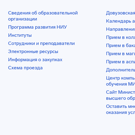
Сведения об образовательной
Довузовская
организации
Календарь а
Программа развития НИУ
Направления
Институты
Прием в ко
Сотрудники и преподаватели
Прием в бак
Электронные ресурсы
Прием в маг
Информация о закупках
Прием в асп
Схема проезда
Дополнител
Центр комп
обучения М
Сайт Минист
высшего об
Оставить мн
оказания ус