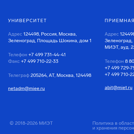
УНИВЕРСИТЕТ
ПРИЕМНАЯ
Адрес
124498, Россия, Москва,
Адрес
124498
Зеленоград, Площадь Шокина, дом 1
Зеленоград,
МИЭТ, ауд. 2
Телефон
+7 499 731-44-41
Факс
+7 499 710-22-33
Телефон
8 8
+7 499 729-7
+7 499 710-2
Телеграф
205264, АТ, Москва, 124498
abit@miet.ru
netadm@miee.ru
© 2018-2026 МИЭТ
Политика в облас
и хранения персо