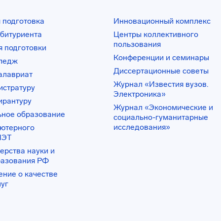
 подготовка
Инновационный комплекс
битуриента
Центры коллективного
пользования
 подготовки
Конференции и семинары
лледж
Диссертационные советы
алавриат
Журнал «Известия вузов.
истратуру
Электроника»
ирантуру
Журнал «Экономические и
ьное образование
социально-гуманитарные
исследования»
ьютерного
ИЭТ
ерства науки и
разования РФ
ение о качестве
луг