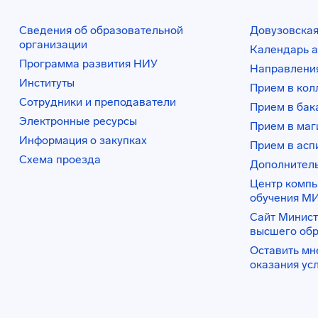
Сведения об образовательной
Довузовская
организации
Календарь а
Программа развития НИУ
Направления
Институты
Прием в ко
Сотрудники и преподаватели
Прием в бак
Электронные ресурсы
Прием в маг
Информация о закупках
Прием в асп
Схема проезда
Дополнител
Центр комп
обучения М
Сайт Минист
высшего об
Оставить мн
оказания ус