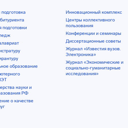
 подготовка
Инновационный комплекс
битуриента
Центры коллективного
пользования
 подготовки
Конференции и семинары
лледж
Диссертационные советы
алавриат
Журнал «Известия вузов.
истратуру
Электроника»
ирантуру
Журнал «Экономические и
ьное образование
социально-гуманитарные
исследования»
ьютерного
ИЭТ
ерства науки и
разования РФ
ение о качестве
луг