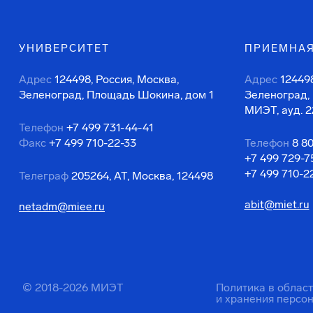
УНИВЕРСИТЕТ
ПРИЕМНАЯ
Адрес
124498, Россия, Москва,
Адрес
124498
Зеленоград, Площадь Шокина, дом 1
Зеленоград,
МИЭТ, ауд. 2
Телефон
+7 499 731-44-41
Факс
+7 499 710-22-33
Телефон
8 8
+7 499 729-7
+7 499 710-2
Телеграф
205264, АТ, Москва, 124498
abit@miet.ru
netadm@miee.ru
© 2018-2026 МИЭТ
Политика в облас
и хранения персо