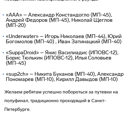
«AAA» – Александр Констандогло (МП-45),
Андрей Федоров (МП-45), Николай Щеглов
(МП-20)
«Underwater» – Игорь Николаев (МП-44), Юрий
Богомолов (МП-40) , Иван Затинацкий (МП-40)
«SuppaDroid» – Янис Василиадис (ИПОВС-12),
Борис Тюлькин (ИПОВС-12), Илья Соловьев
(МП-45)
«sup2ch» – Никита Буканов (МП-40), Александр
Пономарев (МП-10), Кирилл Давыдов (МП-10)
Желаем ребятам успешно побороться за путевки на
полуфинал, традиционно проходящий в Санкт-
Петербурге.