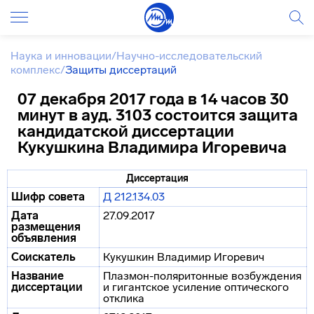
Наука и инновации
/
Научно-исследовательский
комплекс
/
Защиты диссертаций
07 декабря 2017 года в 14 часов 30
минут в ауд. 3103 состоится защита
кандидатской диссертации
Кукушкина Владимира Игоревича
Диссертация
Шифр совета
Д 212.134.03
Дата
27.09.2017
размещения
объявления
Соискатель
Кукушкин Владимир Игоревич
Название
Плазмон-поляритонные возбуждения
диссертации
и гигантское усиление оптического
отклика