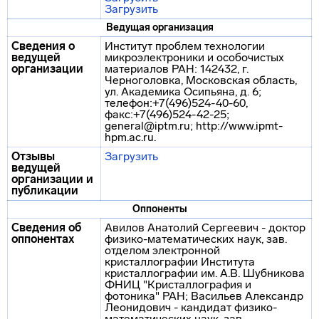
Загрузить
Ведущая организация
Сведения о
Институт проблем технологии
ведущей
микроэлектроники и особочистых
организации
материалов РАН: 142432, г.
Черноголовка, Московская область,
ул. Академика Осипьяна, д. 6;
телефон:+7(496)524-40-60,
факс:+7(496)524-42-25;
general@iptm.ru; http://www.ipmt-
hpm.ac.ru.
Отзывы
Загрузить
ведущей
организации и
публикации
Оппоненты
Сведения об
Авилов Анатолий Сергеевич - доктор
оппонентах
физико-математических наук, зав.
отделом электронной
кристаллографии Института
кристаллографии им. А.В. Шубникова
ФНИЦ "Кристаллография и
фотоника" РАН; Васильев Александр
Леонидович - кандидат физико-
математических наук, зав.