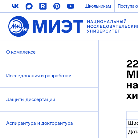
Школьникам
Поступа
О комплексе
22
МИ
Исследования и разработки
на
х
Защиты диссертаций
Аспирантура и докторантура
Шиф
Дат