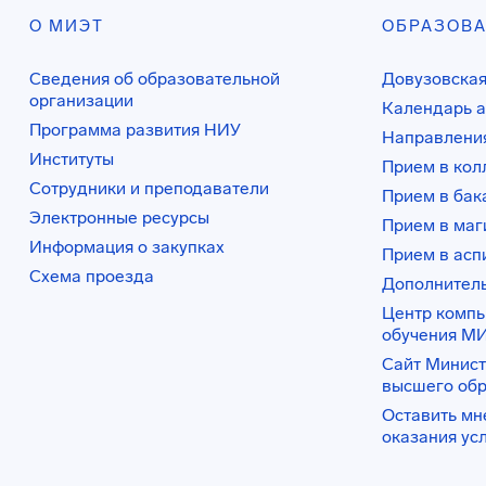
О МИЭТ
ОБРАЗОВ
Сведения об образовательной
Довузовская
организации
Календарь а
Программа развития НИУ
Направления
Институты
Прием в ко
Сотрудники и преподаватели
Прием в бак
Электронные ресурсы
Прием в маг
Информация о закупках
Прием в асп
Схема проезда
Дополнител
Центр комп
обучения М
Сайт Минист
высшего об
Оставить мн
оказания ус