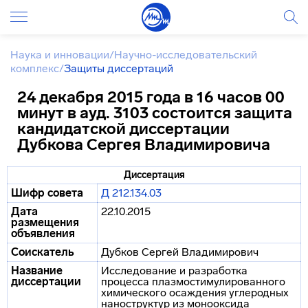
Наука и инновации
/
Научно-исследовательский
комплекс
/
Защиты диссертаций
24 декабря 2015 года в 16 часов 00
минут в ауд. 3103 состоится защита
кандидатской диссертации
Дубкова Сергея Владимировича
Диссертация
Шифр совета
Д 212.134.03
Дата
22.10.2015
размещения
объявления
Соискатель
Дубков Сергей Владимирович
Название
Исследование и разработка
диссертации
процесса плазмостимулированного
химического осаждения углеродных
наноструктур из монооксида