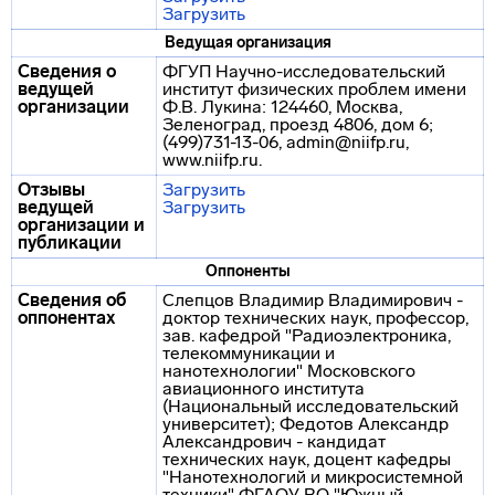
Загрузить
Ведущая организация
Сведения о
ФГУП Научно-исследовательский
ведущей
институт физических проблем имени
организации
Ф.В. Лукина: 124460, Москва,
Зеленоград, проезд 4806, дом 6;
(499)731-13-06, admin@niifp.ru,
www.niifp.ru.
Отзывы
Загрузить
ведущей
Загрузить
организации и
публикации
Оппоненты
Сведения об
Слепцов Владимир Владимирович -
оппонентах
доктор технических наук, профессор,
зав. кафедрой "Радиоэлектроника,
телекоммуникации и
нанотехнологии" Московского
авиационного института
(Национальный исследовательский
университет); Федотов Александр
Александрович - кандидат
технических наук, доцент кафедры
"Нанотехнологий и микросистемной
техники" ФГАОУ ВО "Южный