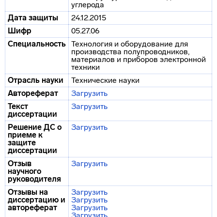
углерода
Дата защиты
24.12.2015
Шифр
05.27.06
Специальность
Технология и оборудование для
производства полупроводников,
материалов и приборов электронной
техники
Отрасль науки
Технические науки
Автореферат
Загрузить
Текст
Загрузить
диссертации
Решение ДС о
Загрузить
приеме к
защите
диссертации
Отзыв
Загрузить
научного
руководителя
Отзывы на
Загрузить
диссертацию и
Загрузить
автореферат
Загрузить
Загрузить