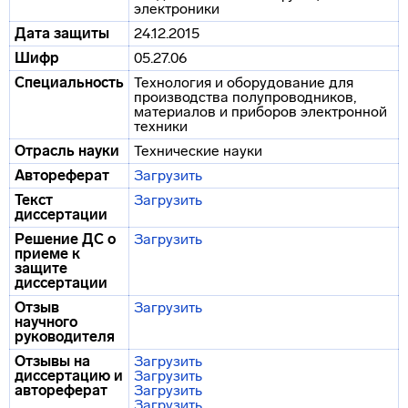
электроники
Дата защиты
24.12.2015
Шифр
05.27.06
Специальность
Технология и оборудование для
производства полупроводников,
материалов и приборов электронной
техники
Отрасль науки
Технические науки
Автореферат
Загрузить
Текст
Загрузить
диссертации
Решение ДС о
Загрузить
приеме к
защите
диссертации
Отзыв
Загрузить
научного
руководителя
Отзывы на
Загрузить
диссертацию и
Загрузить
автореферат
Загрузить
Загрузить