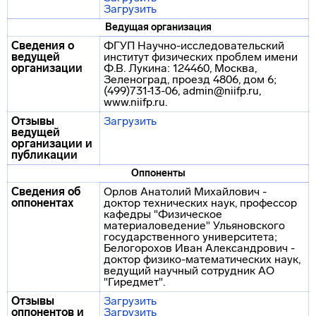
Загрузить
Ведущая организация
Сведения о
ФГУП Научно-исследовательский
ведущей
институт физических проблем имени
организации
Ф.В. Лукина: 124460, Москва,
Зеленоград, проезд 4806, дом 6;
(499)731-13-06, admin@niifp.ru,
www.niifp.ru.
Отзывы
Загрузить
ведущей
организации и
публикации
Оппоненты
Сведения об
Орлов Анатолий Михайлович -
оппонентах
доктор технических наук, профессор
кафедры "Физическое
материаловедение" Ульяновского
государственного университета;
Белогорохов Иван Александрович -
доктор физико-математических наук,
ведущий научный сотрудник АО
"Гиредмет".
Отзывы
Загрузить
оппонентов и
Загрузить