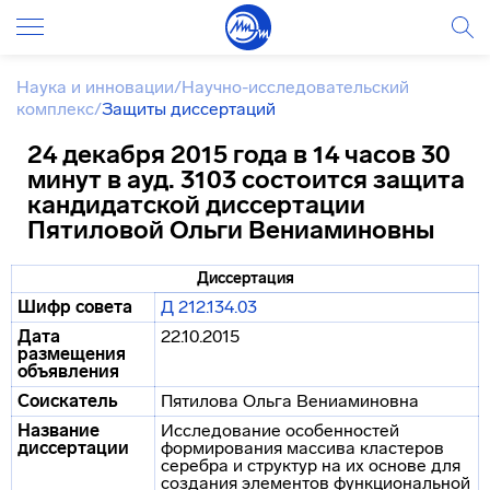
Наука и инновации
/
Научно-исследовательский
комплекс
/
Защиты диссертаций
24 декабря 2015 года в 14 часов 30
минут в ауд. 3103 состоится защита
кандидатской диссертации
Пятиловой Ольги Вениаминовны
Диссертация
Шифр совета
Д 212.134.03
Дата
22.10.2015
размещения
объявления
Соискатель
Пятилова Ольга Вениаминовна
Название
Исследование особенностей
диссертации
формирования массива кластеров
серебра и структур на их основе для
создания элементов функциональной