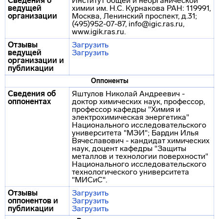
Сведения о
Институт общей и неорганической
ведущей
химии им. Н.С. Курнакова РАН: 119991,
организации
Москва, Ленинский проспект, д.31;
(495)952-07-87, info@igic.ras.ru,
www.igik.ras.ru.
Отзывы
Загрузить
ведущей
Загрузить
организации и
публикации
Оппоненты
Сведения об
Яштулов Николай Андреевич -
оппонентах
доктор химических наук, профессор,
профессор кафедры "Химия и
электрохимическая энергетика"
Национального исследовательского
университета "МЭИ"; Бардин Илья
Вячеславович - кандидат химических
наук, доцент кафедры "Защиты
металлов и технологии поверхности"
Национального исследовательского
технологического университета
"МИСиС".
Отзывы
Загрузить
оппонентов и
Загрузить
публикации
Загрузить