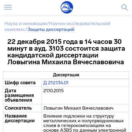
Наука и инновации
/
Научно-исследовательский
комплекс
/
Защиты диссертаций
22 декабря 2015 года в 14 часов 30
минут в ауд. 3103 состоится защита
кандидатской диссертации
Ловыгина Михаила Вячеславовича
Диссертация
Шифр совета
Д 212.134.01
Дата
21.10.2015
размещения
объявления
Соискатель
Ловыгин Михаил Вячеславович
Название
Влияние подложки на структуру
диссертации
металлических и полупрводниковых
слоев в гетерокомпозициях на
основе A3B5 по данным электронной