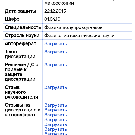
микроскопии
Дата защиты
22.12.2015
Шифр
01.04.10
Специальность
Физика полупроводников
Отрасль науки
Физико-математические науки
Автореферат
Загрузить
Текст
Загрузить
диссертации
Решение ДС о
Загрузить
приеме к
защите
диссертации
Отзыв
Загрузить
научного
руководителя
Отзывы на
Загрузить
диссертацию и
Загрузить
автореферат
Загрузить
Загрузить
Загрузить
Загрузить
Загрузить