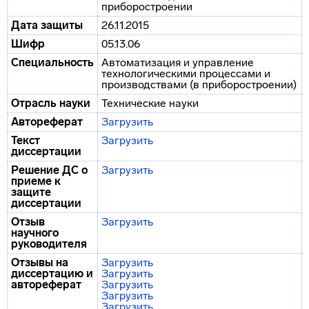
приборостроении
Дата защиты
26.11.2015
Шифр
05.13.06
Специальность
Автоматизация и управление
технологическими процессами и
производствами (в приборостроении)
Отрасль науки
Технические науки
Автореферат
Загрузить
Текст
Загрузить
диссертации
Решение ДС о
Загрузить
приеме к
защите
диссертации
Отзыв
Загрузить
научного
руководителя
Отзывы на
Загрузить
диссертацию и
Загрузить
автореферат
Загрузить
Загрузить
Загрузить