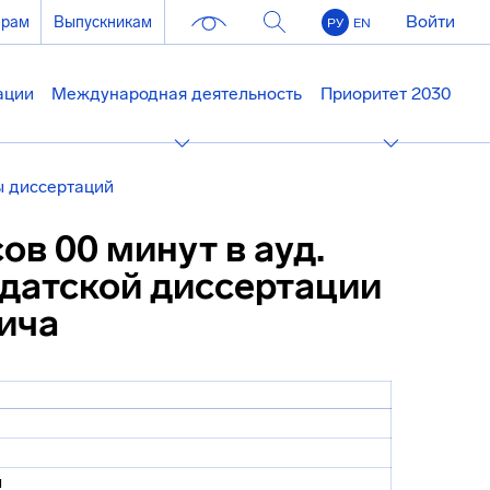
Войти
ерам
Выпускникам
РУ
EN
ации
Международная деятельность
Приоритет 2030
 диссертаций
сов 00 минут в ауд.
идатской диссертации
ича
ч