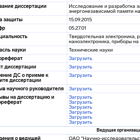
вание диссертации
Исследование и разработка 
энергонезависимой памяти н
а защиты
15.09.2015
фр
05.27.01
циальность
Твердотельная электроника, 
наноэлектроника, приборы на
асль науки
Технические науки
ореферат
Загрузить
ст диссертации
Загрузить
ение ДС о приеме к
Загрузить
ите диссертации
ыв научного руководителя
Загрузить
ывы на диссертацию и
Загрузить
ореферат
Загрузить
Загрузить
Загрузить
Загрузить
Загрузить
Ведущая организац
дения о ведущей
ОАО "Научно-исследовательс