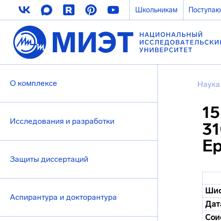
Школьникам
Поступа
О комплексе
Наука
15
Исследования и разработки
31
Е
Защиты диссертаций
Шиф
Аспирантура и докторантура
Дат
Сои