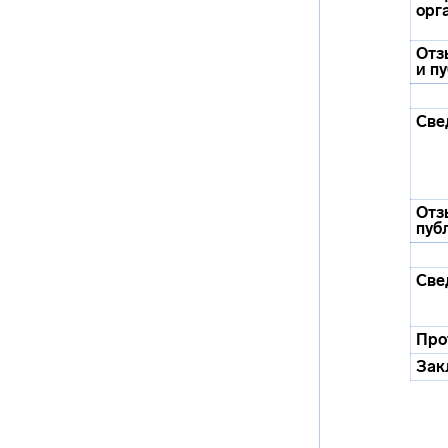
орг
Отз
и п
Све
Отз
пуб
Све
Про
Зак