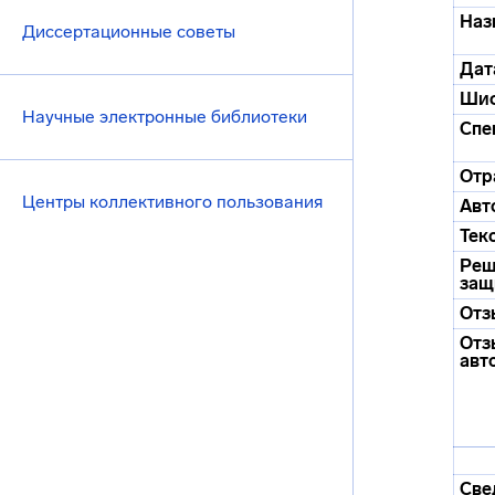
Наз
Диссертационные советы
Дат
Ши
Научные электронные библиотеки
Спе
Отр
Центры коллективного пользования
Авт
Тек
Реш
защ
Отз
Отз
авт
Све