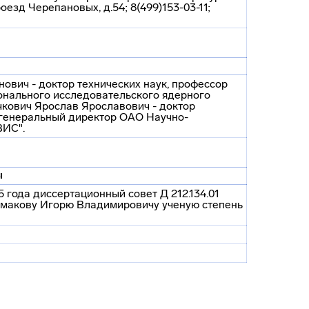
роезд Черепановых, д.54; 8(499)153-03-11;
ович - доктор технических наук, профессор
онального исследовательского ядерного
кович Ярослав Ярославович - доктор
, генеральный директор ОАО Научно-
ВИС".
ы
5 года диссертационный совет Д 212.134.01
рмакову Игорю Владимировичу ученую степень