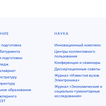
АНИЕ
НАУКА
 подготовка
Инновационный комплекс
битуриента
Центры коллективного
пользования
 подготовки
Конференции и семинары
лледж
Диссертационные советы
алавриат
Журнал «Известия вузов.
истратуру
Электроника»
ирантуру
Журнал «Экономические и
ьное образование
социально-гуманитарные
исследования»
ьютерного
ИЭТ