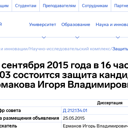
ющим
Студентам
Преподавателям
Сотрудникам
Партн
Университет
Образование
Наука и иннов
 и инновации
/
Научно-исследовательский комплекс
/
Защиты
 сентября 2015 года в 16 ча
03 состоится защита канд
рмакова Игоря Владимиров
Диссертация
р совета
Д 212.134.01
а размещения объявления
25.05.2015
скатель
Ермаков Игорь Владимирови