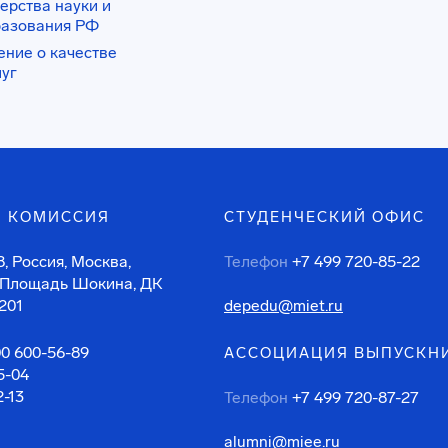
ерства науки и
разования РФ
ение о качестве
луг
 КОМИССИЯ
СТУДЕНЧЕСКИЙ ОФИС
, Россия, Москва,
Телефон
+7 499 720-85-22
 Площадь Шокина, ДК
201
depedu@miet.ru
00 600-56-89
АССОЦИАЦИЯ ВЫПУСКН
5-04
2-13
Телефон
+7 499 720-87-27
alumni@miee.ru