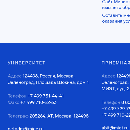
Сайт Минист
высшего об
Оставить мн
оказания ус
УНИВЕРСИТЕТ
ПРИЕМНАЯ
Адрес
124498, Россия, Москва,
Адрес
124498
Зеленоград, Площадь Шокина, дом 1
Зеленоград,
МИЭТ, ауд. 2
Телефон
+7 499 731-44-41
Факс
+7 499 710-22-33
Телефон
8 8
+7 499 729-7
+7 499 710-2
Телеграф
205264, АТ, Москва, 124498
abit@miet.ru
netadm@miee.ru