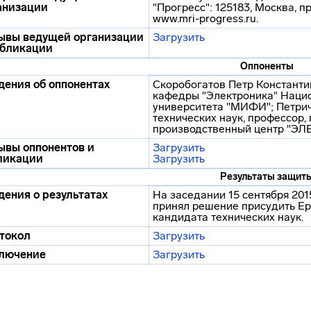
анизации
"Прогресс": 125183, Москва, п
www.mri-progress.ru.
ывы ведущей организации
Загрузить
убликации
Оппоненты
дения об оппонентах
Скоробогатов Петр Константин
кафедры "Электроника" Наци
университета "МИФИ"; Петрич
технических наук, профессор
производственный центр "ЭЛ
ывы оппонентов и
Загрузить
ликации
Загрузить
Результаты защит
дения о результатах
На заседании 15 сентября 201
принял решение присудить Е
кандидата технических наук.
токол
Загрузить
лючение
Загрузить