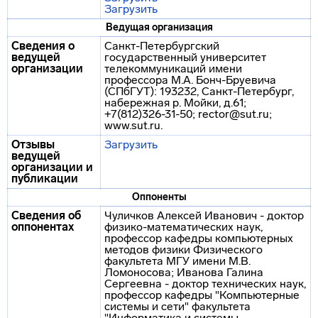
Загрузить
Ведущая организация
Сведения о
Санкт-Петербургский
ведущей
государственный университет
организации
телекоммуникаций имени
профессора М.А. Бонч-Бруевича
(СПбГУТ): 193232, Санкт-Петербург,
набережная р. Мойки, д.61;
+7(812)326-31-50; rector@sut.ru;
www.sut.ru.
Отзывы
Загрузить
ведущей
организации и
публикации
Оппоненты
Сведения об
Чуличков Алексей Иванович - доктор
оппонентах
физико-математических наук,
профессор кафедры компьютерных
методов физики Физического
факультета МГУ имени М.В.
Ломоносова; Иванова Галина
Сергеевна - доктор технических наук,
профессор кафедры "Компьютерные
системы и сети" факультета
"Информатика и системы