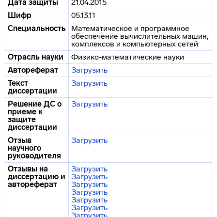
Дата защиты
21.04.2015
Шифр
05.13.11
Специальность
Математическое и программное
обеспечение вычислительных машин,
комплексов и компьютерных сетей
Отрасль науки
Физико-математические науки
Автореферат
Загрузить
Текст
Загрузить
диссертации
Решение ДС о
Загрузить
приеме к
защите
диссертации
Отзыв
Загрузить
научного
руководителя
Отзывы на
Загрузить
диссертацию и
Загрузить
автореферат
Загрузить
Загрузить
Загрузить
Загрузить
Загрузить