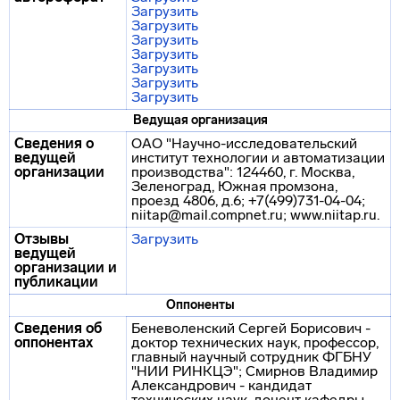
Загрузить
Загрузить
Загрузить
Загрузить
Загрузить
Загрузить
Загрузить
Ведущая организация
Сведения о
ОАО "Научно-исследовательский
ведущей
институт технологии и автоматизации
организации
производства": 124460, г. Москва,
Зеленоград, Южная промзона,
проезд 4806, д.6; +7(499)731-04-04;
niitap@mail.compnet.ru; www.niitap.ru.
Отзывы
Загрузить
ведущей
организации и
публикации
Оппоненты
Сведения об
Беневоленский Сергей Борисович -
оппонентах
доктор технических наук, профессор,
главный научный сотрудник ФГБНУ
"НИИ РИНКЦЭ"; Смирнов Владимир
Александрович - кандидат
технических наук, доцент кафедры