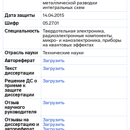
металлической разводки
интегральных схем
Дата защиты
14.04.2015
Шифр
05.27.01
Специальность
Твердотельная электроника,
радиоэлектронные компоненты,
микро- и наноэлектроника, приборы
на квантовых эффектах
Отрасль науки
Технические науки
Автореферат
Загрузить
Текст
Загрузить
диссертации
Решение ДС о
Загрузить
приеме к
защите
диссертации
Отзыв
Загрузить
научного
руководителя
Отзывы на
Загрузить
диссертацию и
Загрузить
автореферат
Загрузить