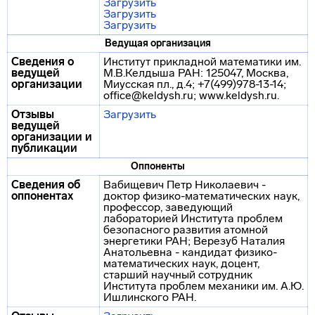
Загрузить
Загрузить
Загрузить
Ведущая организация
Сведения о
Институт прикладной математики им.
ведущей
М.В.Келдыша РАН: 125047, Москва,
организации
Миусская пл., д.4; +7(499)978-13-14;
office@keldysh.ru; www.keldysh.ru.
Отзывы
Загрузить
ведущей
организации и
публикации
Оппоненты
Сведения об
Вабищевич Петр Николаевич -
оппонентах
доктор физико-математических наук,
профессор, заведующий
лабораторией Института проблем
безопасного развития атомной
энергетики РАН; Верезуб Наталия
Анатольевна - кандидат физико-
математических наук, доцент,
старший научный сотрудник
Института проблем механики им. А.Ю.
Ишлинского РАН.