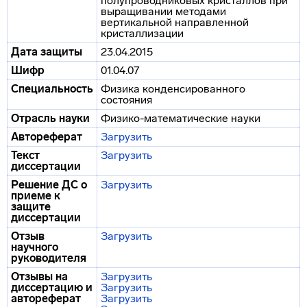
полупроводниковых кристаллов при
выращивании методами
вертикальной направленной
кристаллизации
Дата защиты
23.04.2015
Шифр
01.04.07
Специальность
Физика конденсированного
состояния
Отрасль науки
Физико-математические науки
Автореферат
Загрузить
Текст
Загрузить
диссертации
Решение ДС о
Загрузить
приеме к
защите
диссертации
Отзыв
Загрузить
научного
руководителя
Отзывы на
Загрузить
диссертацию и
Загрузить
автореферат
Загрузить