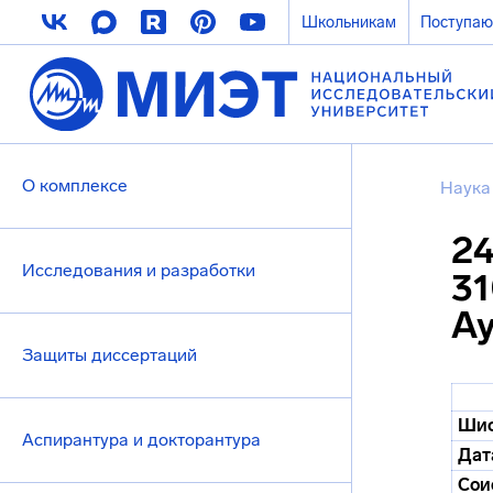
Школьникам
Поступа
О комплексе
Наука
24
Исследования и разработки
31
Ау
Защиты диссертаций
Шиф
Аспирантура и докторантура
Дат
Сои