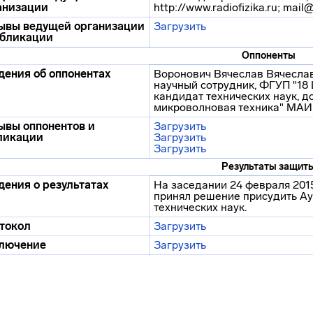
анизации
http://www.radiofizika.ru; mail@
ывы ведущей организации
Загрузить
убликации
Оппоненты
дения об оппонентах
Воронович Вячеслав Вячеславо
научный сотрудник, ФГУП "1
кандидат технических наук, 
микроволновая техника" МАИ
ывы оппонентов и
Загрузить
ликации
Загрузить
Загрузить
Результаты защит
дения о результатах
На заседании 24 февраля 2015
принял решение присудить Ау
технических наук.
токол
Загрузить
лючение
Загрузить