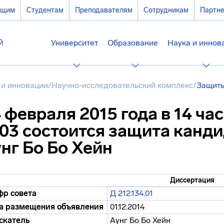
ющим
Студентам
Преподавателям
Сотрудникам
Партн
Университет
Образование
Наука и иннов
 и инновации
/
Научно-исследовательский комплекс
/
Защиты
 февраля 2015 года в 14 час
03 состоится защита канд
нг Бо Бо Хейн
Диссертация
р совета
Д 212.134.01
а размещения объявления
01.12.2014
скатель
Аунг Бо Бо Хейн