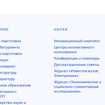
АНИЕ
НАУКА
 подготовка
Инновационный комплекс
битуриента
Центры коллективного
пользования
 подготовки
Конференции и семинары
лледж
Диссертационные советы
алавриат
Журнал «Известия вузов.
истратуру
Электроника»
ирантуру
Журнал «Экономические и
ьное образование
социально-гуманитарные
исследования»
ьютерного
ИЭТ
ерства науки и