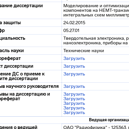
вание диссертации
Моделирование и оптимизаци
компонентов на HEMT-транзи
интегральных схем миллимет
а защиты
24.02.2015
фр
05.27.01
циальность
Твердотельная электроника, 
наноэлектроника, приборы на
асль науки
Технические науки
ореферат
Загрузить
ст диссертации
Загрузить
ение ДС о приеме к
Загрузить
ите диссертации
ыв научного руководителя
Загрузить
ывы на диссертацию и
Загрузить
ореферат
Загрузить
Загрузить
Загрузить
Загрузить
Ведущая организац
дения о ведущей
ОАО "Радиофизика" - 125363, г