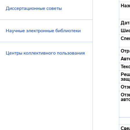
Наз
Диссертационные советы
Дат
Научные электронные библиотеки
Ши
Спе
Отр
Центры коллективного пользования
Авт
Тек
Реш
защ
Отз
Отз
авт
Све