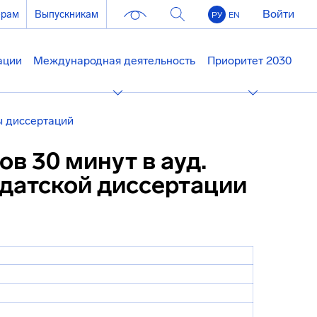
Войти
ерам
Выпускникам
РУ
EN
ации
Международная деятельность
Приоритет 2030
 диссертаций
ов 30 минут в ауд.
идатской диссертации