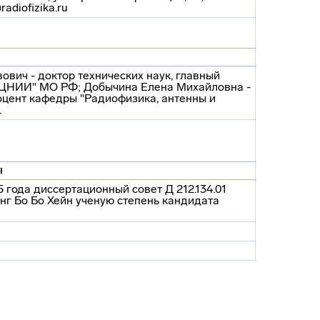
radiofizika.ru
вич - доктор технических наук, главный
8 ЦНИИ" МО РФ; Добычина Елена Михайловна -
доцент кафедры "Радиофизика, антенны и
.
ы
 года диссертационный совет Д 212.134.01
нг Бо Бо Хейн ученую степень кандидата