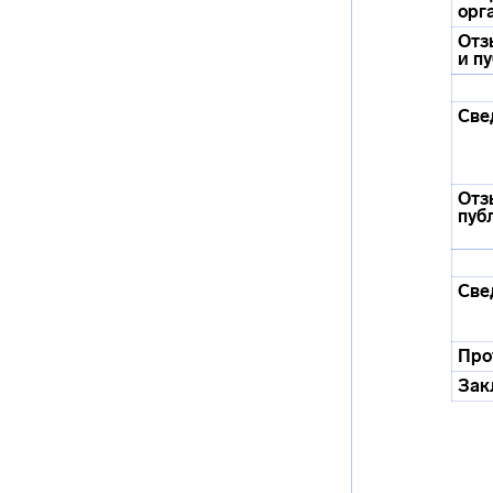
орг
Отз
и п
Све
Отз
пуб
Све
Про
Зак