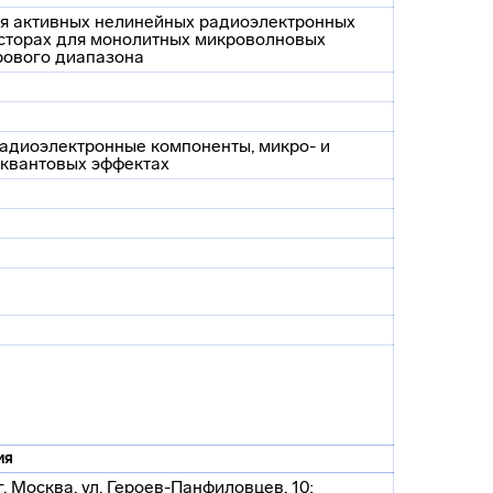
я активных нелинейных радиоэлектронных
сторах для монолитных микроволновых
рового диапазона
радиоэлектронные компоненты, микро- и
 квантовых эффектах
ия
. Москва, ул. Героев-Панфиловцев, 10;