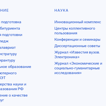
АНИЕ
НАУКА
 подготовка
Инновационный комплекс
битуриента
Центры коллективного
пользования
 подготовки
Конференции и семинары
лледж
Диссертационные советы
алавриат
Журнал «Известия вузов.
истратуру
Электроника»
ирантуру
Журнал «Экономические и
ьное образование
социально-гуманитарные
исследования»
ьютерного
ИЭТ
ерства науки и
разования РФ
ение о качестве
луг