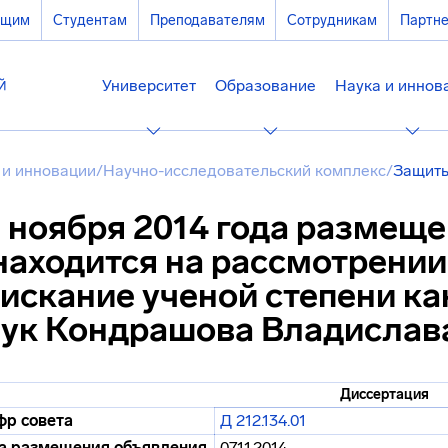
ющим
Студентам
Преподавателям
Сотрудникам
Партн
Университет
Образование
Наука и иннов
 и инновации
/
Научно-исследовательский комплекс
/
Защиты
 ноября 2014 года размещ
находится на рассмотрении
искание ученой степени ка
аук Кондрашова Владислав
Диссертация
р совета
Д 212.134.01
а размещения объявления
07.11.2014