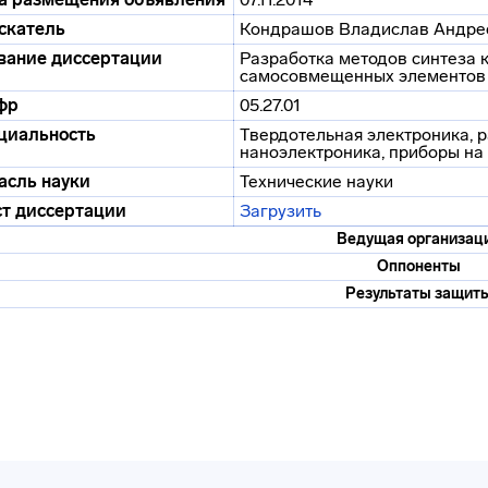
скатель
Кондрашов Владислав Андре
вание диссертации
Разработка методов синтеза 
самосовмещенных элементов 
фр
05.27.01
циальность
Твердотельная электроника, 
наноэлектроника, приборы на
асль науки
Технические науки
ст диссертации
Загрузить
Ведущая организац
Оппоненты
Результаты защит