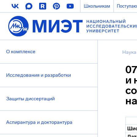
Школьникам
Поступа
О комплексе
Наука
07
Исследования и разработки
и 
со
н
Защиты диссертаций
Аспирантура и докторантура
Шиф
Дат