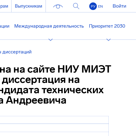
Войти
ерам
Выпускникам
РУ
EN
ации
Международная деятельность
Приоритет 2030
 диссертаций
ена на сайте НИУ МИЭТ
 диссертация на
ндидата технических
а Андреевича