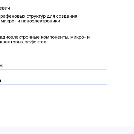
евич
крафеновых структур для создания
микро- и наноэлектроники
радиоэлектронные компоненты, микро- и
 квантовых эффектах
ия
ы