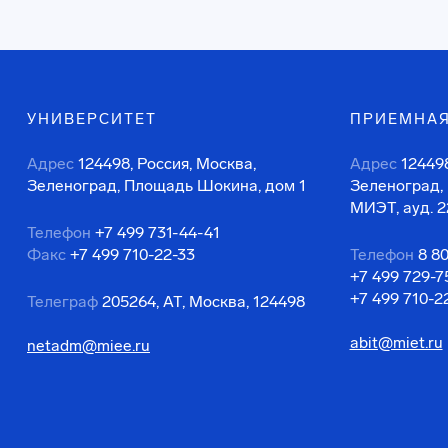
УНИВЕРСИТЕТ
ПРИЕМНАЯ
Адрес
124498, Россия, Москва,
Адрес
124498
Зеленоград, Площадь Шокина, дом 1
Зеленоград,
МИЭТ, ауд. 2
Телефон
+7 499 731-44-41
Факс
+7 499 710-22-33
Телефон
8 8
+7 499 729-7
+7 499 710-2
Телеграф
205264, АТ, Москва, 124498
abit@miet.ru
netadm@miee.ru