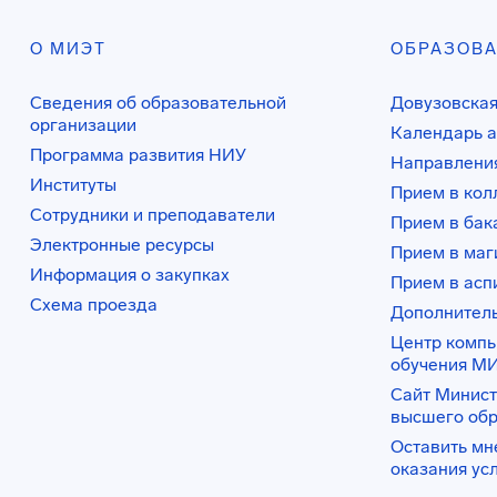
О МИЭТ
ОБРАЗОВ
Сведения об образовательной
Довузовская
организации
Календарь а
Программа развития НИУ
Направления
Институты
Прием в ко
Сотрудники и преподаватели
Прием в бак
Электронные ресурсы
Прием в маг
Информация о закупках
Прием в асп
Схема проезда
Дополнител
Центр комп
обучения М
Сайт Минист
высшего об
Оставить мн
оказания ус