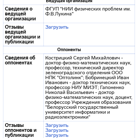
Ведущая организация
Сведения о
ФГУП "НИИ физических проблем им.
ведущей
Ф.В.Лукина"
организации
Отзывы
Загрузить
ведущей
организации и
публикации
Оппоненты
Сведения об
Кострицкий Сергей Михайлович -
оппонентах
доктор физико-математических наук,
профессор, технический директор
зеленоградского отделения ООО
НПК "Оптолинк"; Бобринецкий Иван
Иванович - доктор технических наук,
профессор НИУ МИЭТ; Гапоненко
Николай Васильевич - доктор
физико-математических наук, доцент,
профессор Учреждения образования
"Белорусский государственный
университет информатики и
радиоэлектроники"
Отзывы
Загрузить
оппонентов и
Загрузить
публикации
Загрузить