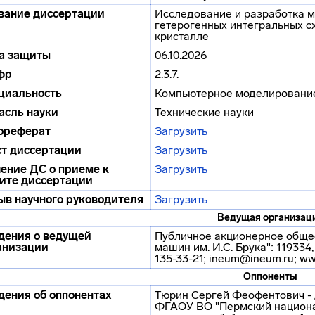
вание диссертации
Исследование и разработка 
гетерогенных интегральных с
кристалле
а защиты
06.10.2026
фр
2.3.7.
циальность
Компьютерное моделирование
асль науки
Технические науки
ореферат
Загрузить
ст диссертации
Загрузить
ение ДС о приеме к
Загрузить
ите диссертации
ыв научного руководителя
Загрузить
Ведущая организац
дения о ведущей
Публичное акционерное обще
анизации
машин им. И.С. Брука": 119334, 
135-33-21; ineum@ineum.ru; ww
Оппоненты
дения об оппонентах
Тюрин Сергей Феофентович - д
ФГАОУ ВО "Пермский национа