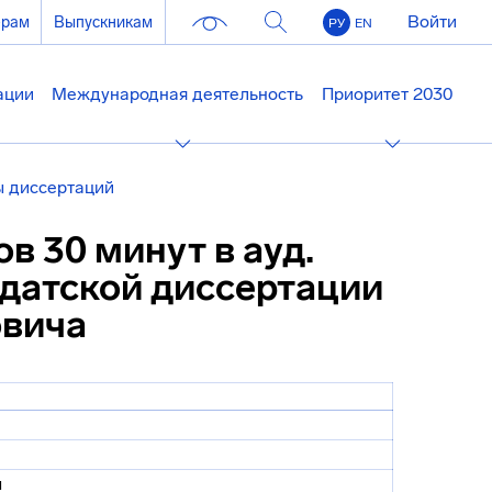
Войти
ерам
Выпускникам
РУ
EN
ации
Международная деятельность
Приоритет 2030
 диссертаций
ов 30 минут в ауд.
идатской диссертации
овича
ч