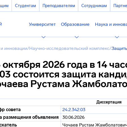
ющим
Студентам
Преподавателям
Сотрудникам
Партн
Университет
Образование
Наука и иннов
 и инновации
/
Научно-исследовательский комплекс
/
Защиты
 октября 2026 года в 14 час
03 состоится защита канд
очаева Рустама Жамболат
Диссертация
р совета
24.2.342.03
а размещения объявления
30.06.2026
скатель
Чочаев Рустам Жамболатови