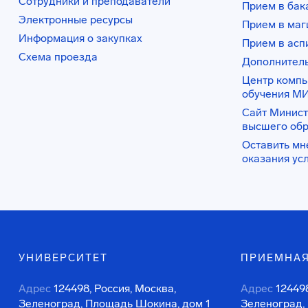
Сотрудники и преподаватели
Прием в бак
Электронные ресурсы
Прием в маг
Информация о закупках
Прием в асп
Схема проезда
Дополнител
Центр комп
обучения М
Сайт Минист
высшего об
Оставить мн
оказания ус
УНИВЕРСИТЕТ
ПРИЕМНАЯ
Адрес
124498, Россия, Москва,
Адрес
124498
Зеленоград, Площадь Шокина, дом 1
Зеленоград,