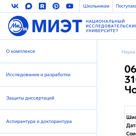
Школьникам
Поступа
О комплексе
Наука
06
Исследования и разработки
31
Ч
Защиты диссертаций
Шиф
Аспирантура и докторантура
Дат
Сои