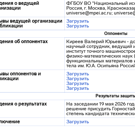
дения о ведущей
ФГБОУ ВО "Национальный иссл
анизации
Россия, г. Москва, Красноказар
universe@mpei.ac.ru; universe
ывы ведущей организации
Загрузить
убликации
Загрузить
Оппоненты
дения об оппонентах
Киреев Валерий Юрьевич - док
научный сотрудник, ведущий
институт точного машиностро
физико-математических наук 
функциональных материалов и
тела им. Ю.А. Осипьяна Росси
ывы оппонентов и
Загрузить
ликации
Загрузить
Загрузить
Загрузить
Результаты защит
дения о результатах
На заседании 19 мая 2026 год
решение присудить Горноста
степень кандидата технически
лючение
Загрузить