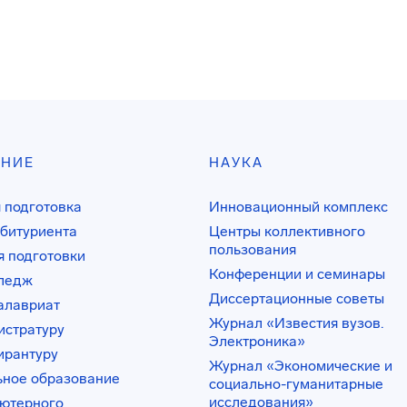
АНИЕ
НАУКА
 подготовка
Инновационный комплекс
битуриента
Центры коллективного
пользования
 подготовки
Конференции и семинары
лледж
Диссертационные советы
алавриат
Журнал «Известия вузов.
истратуру
Электроника»
ирантуру
Журнал «Экономические и
ьное образование
социально-гуманитарные
исследования»
ьютерного