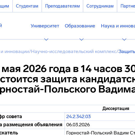
ющим
Студентам
Преподавателям
Сотрудникам
Партн
Университет
Образование
Наука и иннов
 и инновации
/
Научно-исследовательский комплекс
/
Защиты
 мая 2026 года в 14 часов 3
стоится защита кандидатс
рностай-Польского Вадим
Диссертация
р совета
24.2.342.03
а размещения объявления
06.03.2026
скатель
Горностай-Польский Вадим С