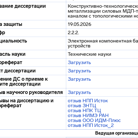
вание диссертации
Конструктивно-технологичес
металлизации силовых МДП-т
каналом с топологическими н
а защиты
19.05.2026
фр
2.2.2.
циальность
Электронная компонентная ба
устройств
асль науки
Технические науки
ореферат
Загрузить
ст диссертации
Загрузить
ение ДС о приеме к
Загрузить
ите диссертации
ыв научного руководителя
Загрузить
ывы на диссертацию и
отзыв НПП Исток
ореферат
отзыв ЗНТЦ
отзыв НПК ТЦ
отзыв НИМЭ РАН
отзыв ООО ИДМ-Плюс
отзыв НПП Исток_2
Ведущая организац