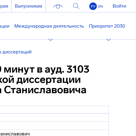
Войти
ерам
Выпускникам
РУ
EN
ации
Международная деятельность
Приоритет 2030
 диссертаций
0 минут в ауд. 3103
кой диссертации
а Станиславовича
таниславович