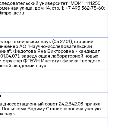
едовательский университет "МЭИ": 111250,
менная улица, дом 14, стр. 1; +7 495 362-75-60;
@mpei.ac.ru
тор технических наук (05.27.01), старший
 инженер АО "Научно-исследовательский
ения"; Федотова Яна Викторовна - кандидат
(01.04.07), заведующая лабораторией новых
 структур ФГБУН Институт физики твердого
йской академии наук.
ы
а диссертационный совет 24.2.342.03 принял
й-Польскому Вадиму Станиславовичу ученую
х наук.