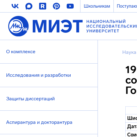
Школьникам
Поступа
О комплексе
Наука
19
Исследования и разработки
со
Го
Защиты диссертаций
Шиф
Аспирантура и докторантура
Дат
Сои