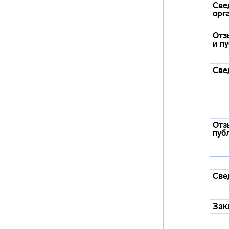
Све
орг
Отз
и п
Све
Отз
пуб
Све
Зак