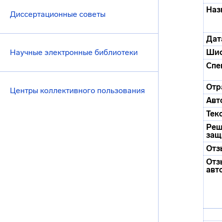
Наз
Диссертационные советы
Дат
Научные электронные библиотеки
Ши
Спе
Отр
Центры коллективного пользования
Авт
Тек
Реш
защ
Отз
Отз
авт