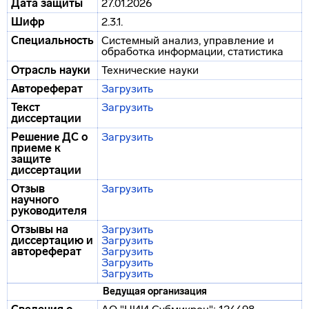
Дата защиты
27.01.2026
Шифр
2.3.1.
Специальность
Системный анализ, управление и
обработка информации, статистика
Отрасль науки
Технические науки
Автореферат
Загрузить
Текст
Загрузить
диссертации
Решение ДС о
Загрузить
приеме к
защите
диссертации
Отзыв
Загрузить
научного
руководителя
Отзывы на
Загрузить
диссертацию и
Загрузить
автореферат
Загрузить
Загрузить
Загрузить
Ведущая организация