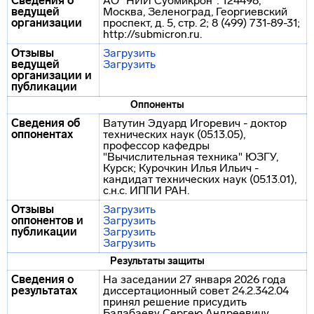
Сведения о
АО "НИИ Субмикрон": 124498,
ведущей
Москва, Зеленоград, Георгиевский
организации
проспект, д. 5, стр. 2; 8 (499) 731-89-31;
http://submicron.ru.
Отзывы
Загрузить
ведущей
Загрузить
организации и
публикации
Оппоненты
Сведения об
Ватутин Эдуард Игоревич - доктор
оппонентах
технических наук (05.13.05),
профессор кафедры
"Вычислительная техника" ЮЗГУ,
Курск; Курочкин Илья Ильич -
кандидат технических наук (05.13.01),
с.н.с. ИППИ РАН.
Отзывы
Загрузить
оппонентов и
Загрузить
публикации
Загрузить
Загрузить
Результаты защиты
Сведения о
На заседании 27 января 2026 года
результатах
диссертационный совет 24.2.342.04
принял решение присудить
Балабаеву Сергею Андреевичу