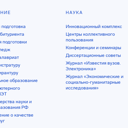
АНИЕ
НАУКА
 подготовка
Инновационный комплекс
битуриента
Центры коллективного
пользования
 подготовки
Конференции и семинары
лледж
Диссертационные советы
алавриат
Журнал «Известия вузов.
истратуру
Электроника»
ирантуру
Журнал «Экономические и
ьное образование
социально-гуманитарные
исследования»
ьютерного
ИЭТ
ерства науки и
разования РФ
ение о качестве
луг