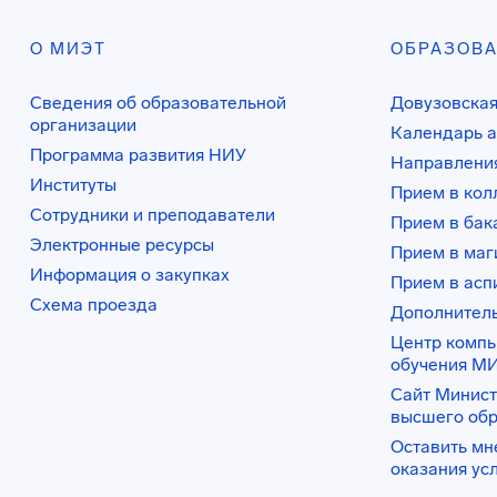
О МИЭТ
ОБРАЗОВ
Сведения об образовательной
Довузовская
организации
Календарь а
Программа развития НИУ
Направления
Институты
Прием в ко
Сотрудники и преподаватели
Прием в бак
Электронные ресурсы
Прием в маг
Информация о закупках
Прием в асп
Схема проезда
Дополнител
Центр комп
обучения М
Сайт Минист
высшего об
Оставить мн
оказания ус