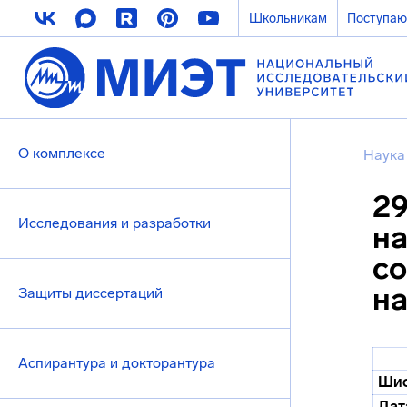
Школьникам
Поступа
О комплексе
Наука
29
Исследования и разработки
на
со
н
Защиты диссертаций
Аспирантура и докторантура
Шиф
Дат