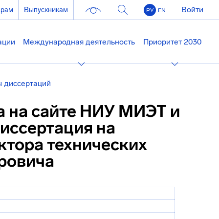
Войти
ерам
Выпускникам
РУ
EN
ации
Международная деятельность
Приоритет 2030
 диссертаций
а на сайте НИУ МИЭТ и
диссертация на
ктора технических
ровича