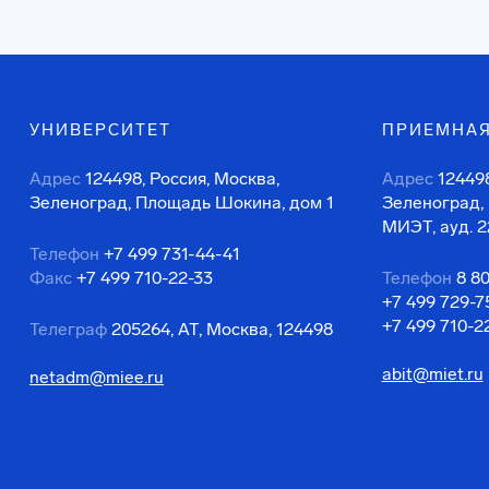
УНИВЕРСИТЕТ
ПРИЕМНАЯ
Адрес
124498, Россия, Москва,
Адрес
124498
Зеленоград, Площадь Шокина, дом 1
Зеленоград,
МИЭТ, ауд. 2
Телефон
+7 499 731-44-41
Факс
+7 499 710-22-33
Телефон
8 8
+7 499 729-7
+7 499 710-2
Телеграф
205264, АТ, Москва, 124498
abit@miet.ru
netadm@miee.ru