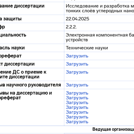
вание диссертации
Исследование и разработка м
тонких слоёв углеродных нан
а защиты
22.04.2025
фр
2.2.2.
циальность
Электронная компонентная ба
устройств
асль науки
Технические науки
ореферат
Загрузить
ст диссертации
Загрузить
ение ДС о приеме к
Загрузить
ите диссертации
ыв научного руководителя
Загрузить
ывы на диссертацию и
Загрузить
ореферат
Загрузить
Загрузить
Загрузить
Загрузить
Загрузить
Загрузить
Ведущая организац