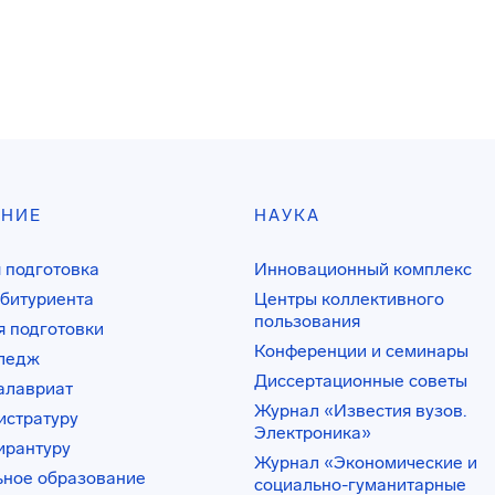
АНИЕ
НАУКА
 подготовка
Инновационный комплекс
битуриента
Центры коллективного
пользования
 подготовки
Конференции и семинары
лледж
Диссертационные советы
алавриат
Журнал «Известия вузов.
истратуру
Электроника»
ирантуру
Журнал «Экономические и
ьное образование
социально-гуманитарные