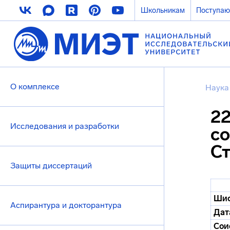
Школьникам
Поступа
О комплексе
Наука
22
Исследования и разработки
со
Ст
Защиты диссертаций
Шиф
Аспирантура и докторантура
Дат
Сои