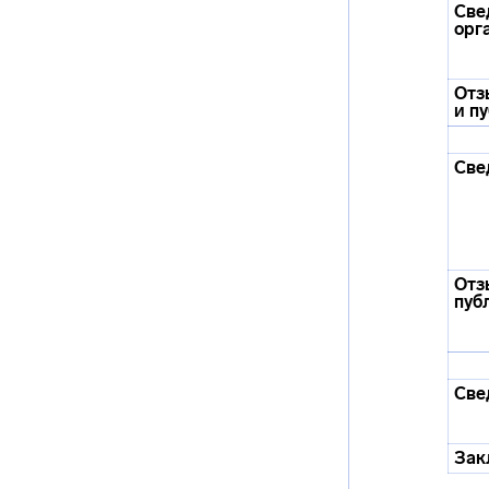
Све
орг
Отз
и п
Све
Отз
пуб
Све
Зак