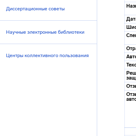
Наз
Диссертационные советы
Дат
Ши
Научные электронные библиотеки
Спе
Отр
Центры коллективного пользования
Авт
Тек
Реш
защ
Отз
Отз
авт