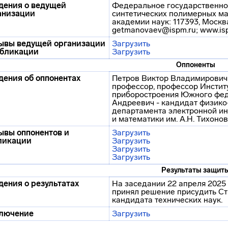
дения о ведущей
Федеральное государственно
анизации
синтетических полимерных ма
академии наук: 117393, Москва
getmanovaev@ispm.ru; www.isp
ывы ведущей организации
Загрузить
убликации
Загрузить
Оппоненты
дения об оппонентах
Петров Виктор Владимирович - 
профессор, профессор Институ
приборостроения Южного фед
Андреевич - кандидат физико-
департамента электронной ин
и математики им. А.Н. Тихон
ывы оппонентов и
Загрузить
ликации
Загрузить
Загрузить
Загрузить
Результаты защит
дения о результатах
На заседании 22 апреля 2025 
принял решение присудить Ст
кандидата технических наук.
лючение
Загрузить