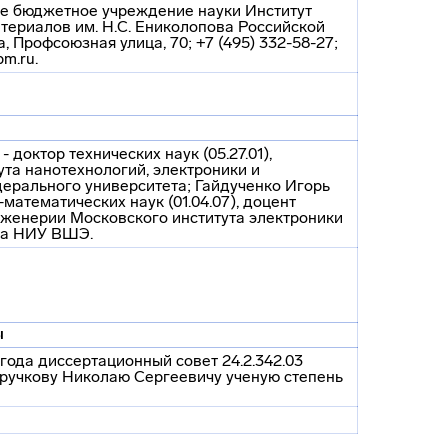
е бюджетное учреждение науки Институт
териалов им. Н.С. Ениколопова Российской
, Профсоюзная улица, 70; +7 (495) 332-58-27;
m.ru.
доктор технических наук (05.27.01),
та нанотехнологий, электроники и
ерального университета; Гайдученко Игорь
математических наук (01.04.07), доцент
женерии Московского института электроники
ова НИУ ВШЭ.
ы
года диссертационный совет 24.2.342.03
ручкову Николаю Сергеевичу ученую степень