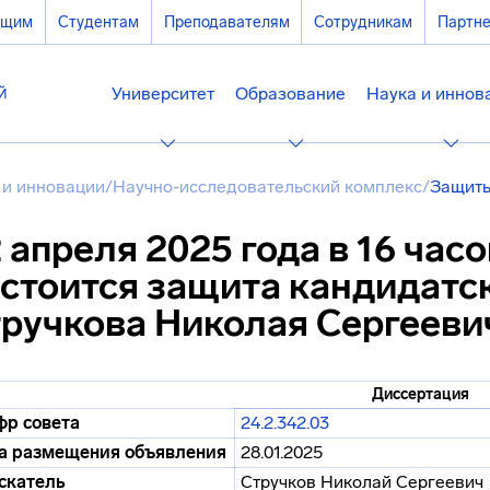
ющим
Студентам
Преподавателям
Сотрудникам
Партн
Университет
Образование
Наука и иннов
 и инновации
/
Научно-исследовательский комплекс
/
Защиты
 апреля 2025 года в 16 часо
стоится защита кандидатс
ручкова Николая Сергееви
Диссертация
р совета
24.2.342.03
а размещения объявления
28.01.2025
скатель
Стручков Николай Сергеевич