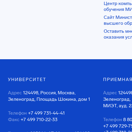
Центр комп
обучения М
Сайт Минист
высшего об
Оставить мн
оказания ус
УНИВЕРСИТЕТ
ПРИЕМНАЯ
Адрес
124498, Россия, Москва,
Адрес
124498
Зеленоград, Площадь Шокина, дом 1
Зеленоград,
МИЭТ, ауд. 2
Телефон
+7 499 731-44-41
Факс
+7 499 710-22-33
Телефон
8 8
+7 499 729-7