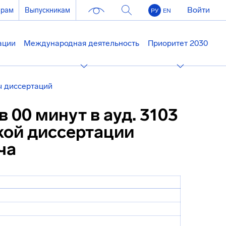
Войти
ерам
Выпускникам
РУ
EN
ации
Международная деятельность
Приоритет 2030
 диссертаций
в 00 минут в ауд. 3103
кой диссертации
ча