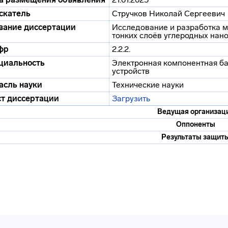
скатель
Стручков Николай Сергеевич
вание диссертации
Исследование и разработка м
тонких слоёв углеродных нан
фр
2.2.2.
циальность
Электронная компонентная ба
устройств
асль науки
Технические науки
ст диссертации
Загрузить
Ведущая организац
Оппоненты
Результаты защит