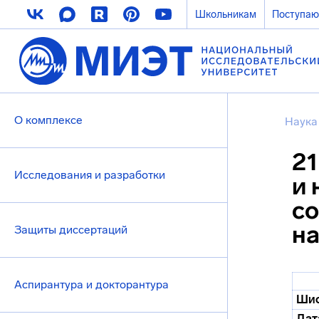
Школьникам
Поступа
О комплексе
Наука
21
Исследования и разработки
и 
со
на
Защиты диссертаций
Аспирантура и докторантура
Шиф
Дат