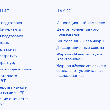
АНИЕ
НАУКА
 подготовка
Инновационный комплекс
битуриента
Центры коллективного
пользования
 подготовки
Конференции и семинары
лледж
Диссертационные советы
алавриат
Журнал «Известия вузов.
истратуру
Электроника»
ирантуру
Журнал «Экономические и
ьное образование
социально-гуманитарные
исследования»
ьютерного
ИЭТ
ерства науки и
разования РФ
ение о качестве
луг