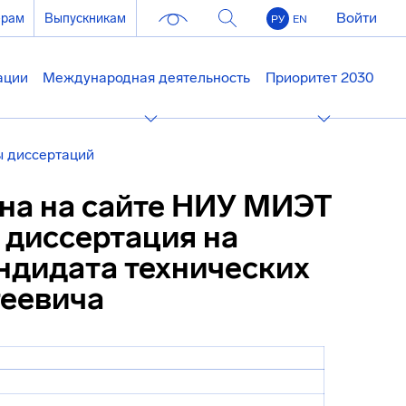
Войти
ерам
Выпускникам
РУ
EN
ации
Международная деятельность
Приоритет 2030
 диссертаций
ена на сайте НИУ МИЭТ
 диссертация на
ндидата технических
геевича