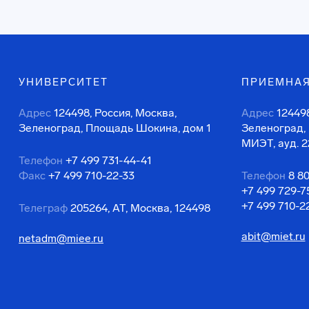
УНИВЕРСИТЕТ
ПРИЕМНАЯ
Адрес
124498, Россия, Москва,
Адрес
124498
Зеленоград, Площадь Шокина, дом 1
Зеленоград,
МИЭТ, ауд. 2
Телефон
+7 499 731-44-41
Факс
+7 499 710-22-33
Телефон
8 8
+7 499 729-7
+7 499 710-2
Телеграф
205264, АТ, Москва, 124498
abit@miet.ru
netadm@miee.ru