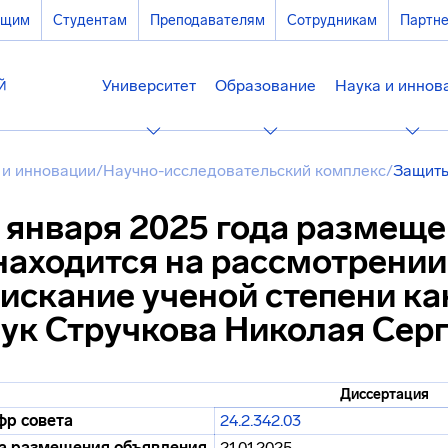
ющим
Студентам
Преподавателям
Сотрудникам
Партн
Университет
Образование
Наука и иннов
 и инновации
/
Научно-исследовательский комплекс
/
Защиты
 января 2025 года размещ
находится на рассмотрении
искание ученой степени ка
ук Стручкова Николая Сер
Диссертация
р совета
24.2.342.03
а размещения объявления
21.01.2025