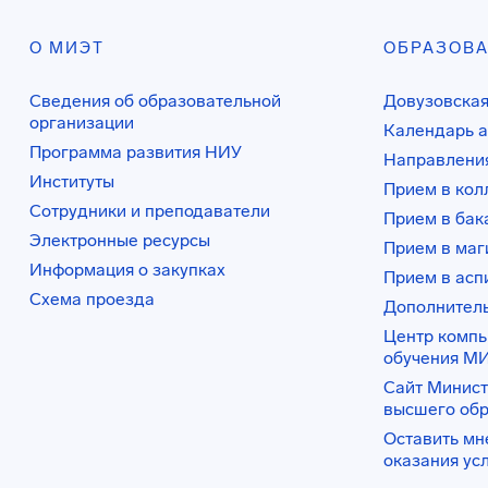
О МИЭТ
ОБРАЗОВ
Сведения об образовательной
Довузовская
организации
Календарь а
Программа развития НИУ
Направления
Институты
Прием в ко
Сотрудники и преподаватели
Прием в бак
Электронные ресурсы
Прием в маг
Информация о закупках
Прием в асп
Схема проезда
Дополнител
Центр комп
обучения М
Сайт Минист
высшего об
Оставить мн
оказания ус