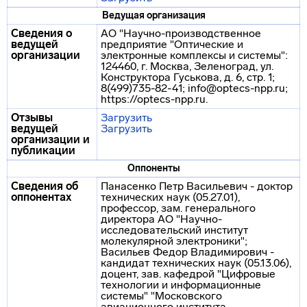
Ведущая организация
Сведения о
АО "Научно-производственное
ведущей
предприятие "Оптические и
организации
электронные комплексы и системы":
124460, г. Москва, Зеленоград, ул.
Конструктора Гуськова, д. 6, стр. 1;
8(499)735-82-41; info@optecs-npp.ru;
https://optecs-npp.ru.
Отзывы
Загрузить
ведущей
Загрузить
организации и
публикации
Оппоненты
Сведения об
Панасенко Петр Васильевич - доктор
оппонентах
технических наук (05.27.01),
профессор, зам. генерального
директора АО "Научно-
исследовательский институт
молекулярной электроники";
Васильев Федор Владимирович -
кандидат технических наук (05.13.06),
доцент, зав. кафедрой "Цифровые
технологии и информационные
системы" "Московского
авиационного института