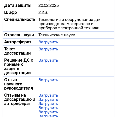
Дата защиты
20.02.2025
Шифр
2.2.3.
Специальность
Технология и оборудование для
производства материалов и
приборов электронной техники
Отрасль науки
Технические науки
Автореферат
Загрузить
Текст
Загрузить
диссертации
Решение ДС о
Загрузить
приеме к
защите
диссертации
Отзыв
Загрузить
научного
руководителя
Отзывы на
Загрузить
диссертацию и
Загрузить
автореферат
Загрузить
Загрузить
Загрузить
Загрузить