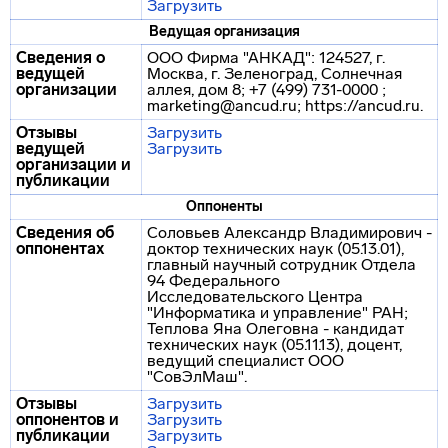
Загрузить
Ведущая организация
Сведения о
ООО Фирма "АНКАД": 124527, г.
ведущей
Москва, г. Зеленоград, Солнечная
организации
аллея, дом 8; +7 (499) 731-0000 ;
marketing@ancud.ru; https://ancud.ru.
Отзывы
Загрузить
ведущей
Загрузить
организации и
публикации
Оппоненты
Сведения об
Соловьев Александр Владимирович -
оппонентах
доктор технических наук (05.13.01),
главный научный сотрудник Отдела
94 Федерального
Исследовательского Центра
"Информатика и управление" РАН;
Теплова Яна Олеговна - кандидат
технических наук (05.11.13), доцент,
ведущий специалист ООО
"СовЭлМаш".
Отзывы
Загрузить
оппонентов и
Загрузить
публикации
Загрузить