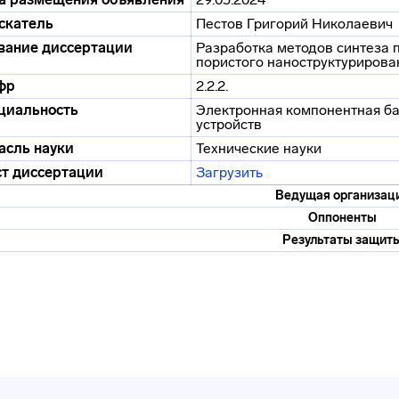
скатель
Пестов Григорий Николаевич
вание диссертации
Разработка методов синтеза 
пористого наноструктурирова
фр
2.2.2.
циальность
Электронная компонентная ба
устройств
асль науки
Технические науки
ст диссертации
Загрузить
Ведущая организац
Оппоненты
Результаты защит