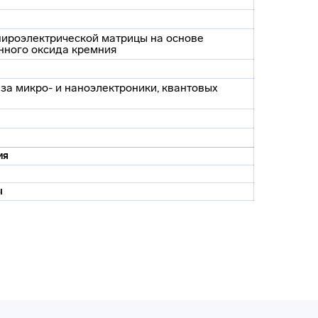
пироэлектрической матрицы на основе
нного оксида кремния
за микро- и наноэлектроники, квантовых
ия
ы