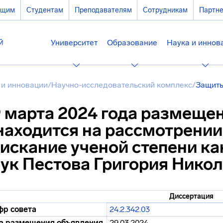
ющим
Студентам
Преподавателям
Сотрудникам
Партн
Университет
Образование
Наука и иннов
 и инновации
/
Научно-исследовательский комплекс
/
Защиты
 марта 2024 года размеще
находится на рассмотрении
искание ученой степени ка
ук Пестова Григория Нико
Диссертация
р совета
24.2.342.03
а размещения объявления
29.03.2024