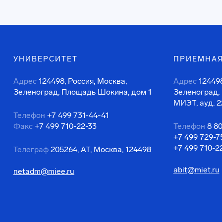
УНИВЕРСИТЕТ
ПРИЕМНАЯ
Адрес
124498, Россия, Москва,
Адрес
124498
Зеленоград, Площадь Шокина, дом 1
Зеленоград,
МИЭТ, ауд. 2
Телефон
+7 499 731-44-41
Факс
+7 499 710-22-33
Телефон
8 8
+7 499 729-7
+7 499 710-2
Телеграф
205264, АТ, Москва, 124498
abit@miet.ru
netadm@miee.ru