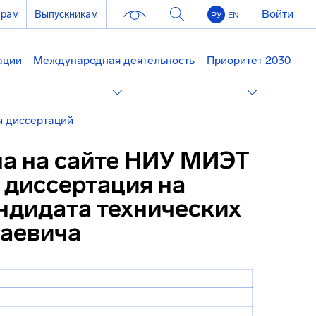
Войти
ерам
Выпускникам
РУ
EN
ации
Международная деятельность
Приоритет 2030
 диссертаций
на на сайте НИУ МИЭТ
 диссертация на
ндидата технических
лаевича