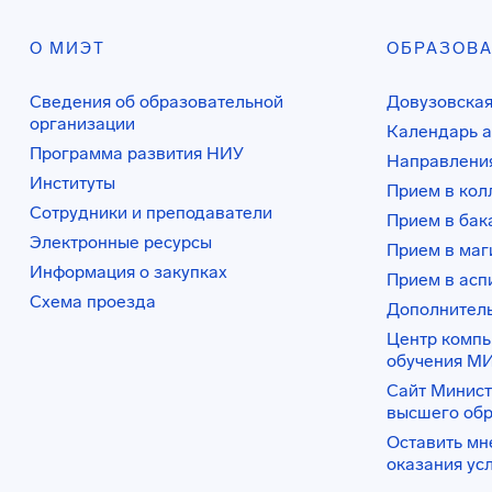
О МИЭТ
ОБРАЗОВ
Сведения об образовательной
Довузовская
организации
Календарь а
Программа развития НИУ
Направления
Институты
Прием в ко
Сотрудники и преподаватели
Прием в бак
Электронные ресурсы
Прием в маг
Информация о закупках
Прием в асп
Схема проезда
Дополнител
Центр комп
обучения М
Сайт Минист
высшего об
Оставить мн
оказания ус