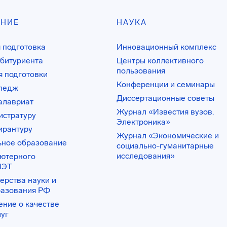
АНИЕ
НАУКА
 подготовка
Инновационный комплекс
битуриента
Центры коллективного
пользования
 подготовки
Конференции и семинары
лледж
Диссертационные советы
алавриат
Журнал «Известия вузов.
истратуру
Электроника»
ирантуру
Журнал «Экономические и
ьное образование
социально-гуманитарные
исследования»
ьютерного
ИЭТ
ерства науки и
разования РФ
ение о качестве
луг