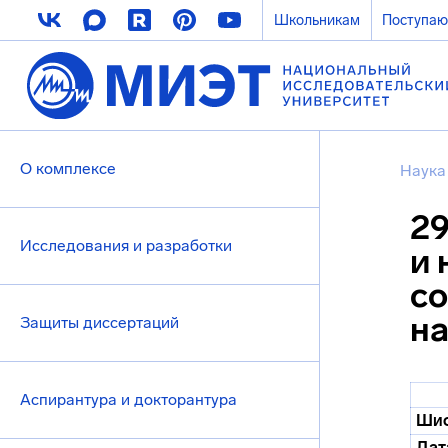
Школьникам
Поступа
О комплексе
Наука
29
Исследования и разработки
и 
со
на
Защиты диссертаций
Аспирантура и докторантура
Шиф
Дат