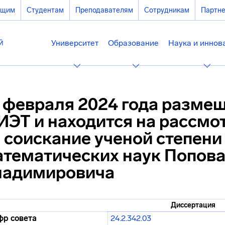
ющим
Студентам
Преподавателям
Сотрудникам
Партн
Университет
Образование
Наука и иннов
 февраля 2024 года размещ
ЭТ и находится на рассмо
 соискание ученой степени
тематических наук Попов
ладимировича
Диссертация
р совета
24.2.342.03