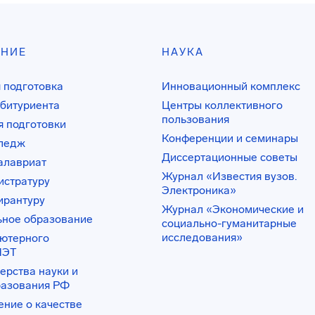
АНИЕ
НАУКА
 подготовка
Инновационный комплекс
битуриента
Центры коллективного
пользования
 подготовки
Конференции и семинары
лледж
Диссертационные советы
алавриат
Журнал «Известия вузов.
истратуру
Электроника»
ирантуру
Журнал «Экономические и
ьное образование
социально-гуманитарные
исследования»
ьютерного
ИЭТ
ерства науки и
разования РФ
ение о качестве