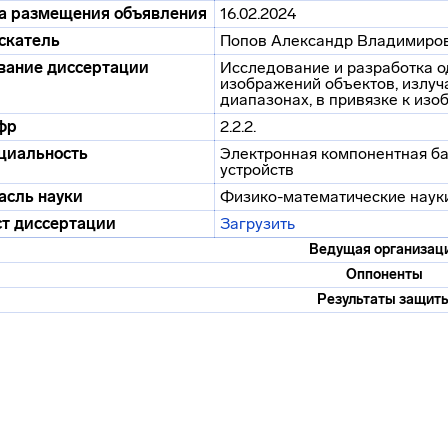
а размещения объявления
16.02.2024
скатель
Попов Александр Владимиро
вание диссертации
Исследование и разработка 
изображений объектов, излуч
диапазонах, в привязке к из
фр
2.2.2.
циальность
Электронная компонентная ба
устройств
асль науки
Физико-математические наук
ст диссертации
Загрузить
Ведущая организац
Оппоненты
Результаты защит