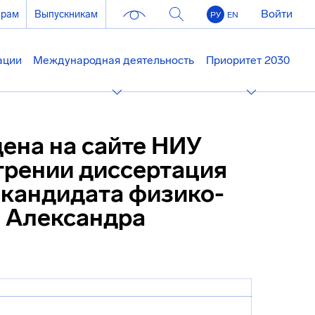
Войти
ерам
Выпускникам
РУ
EN
ации
Международная деятельность
Приоритет 2030
ена на сайте НИУ
трении диссертация
 кандидата физико-
а Александра