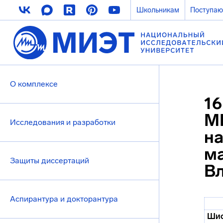
Школьникам
Поступа
О комплексе
16
МИ
Исследования и разработки
на
ма
Защиты диссертаций
В
Аспирантура и докторантура
Шиф