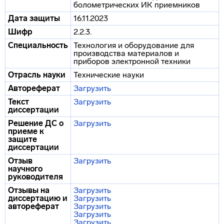
болометрических ИК приемников
Дата защиты
16.11.2023
Шифр
2.2.3.
Специальность
Технология и оборудование для
производства материалов и
приборов электронной техники
Отрасль науки
Технические науки
Автореферат
Загрузить
Текст
Загрузить
диссертации
Решение ДС о
Загрузить
приеме к
защите
диссертации
Отзыв
Загрузить
научного
руководителя
Отзывы на
Загрузить
диссертацию и
Загрузить
автореферат
Загрузить
Загрузить
Загрузить