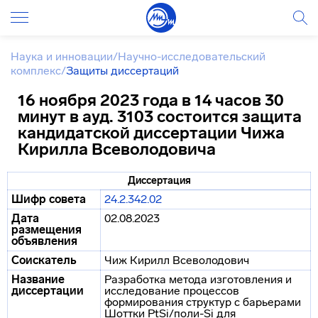
Наука и инновации
/
Научно-исследовательский
комплекс
/
Защиты диссертаций
16 ноября 2023 года в 14 часов 30
минут в ауд. 3103 состоится защита
кандидатской диссертации Чижа
Кирилла Всеволодовича
Диссертация
Шифр совета
24.2.342.02
Дата
02.08.2023
размещения
объявления
Соискатель
Чиж Кирилл Всеволодович
Название
Разработка метода изготовления и
диссертации
исследование процессов
формирования структур с барьерами
Шоттки PtSi/поли-Si для