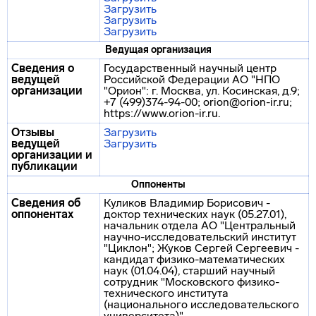
Загрузить
Загрузить
Загрузить
Ведущая организация
Сведения о
Государственный научный центр
ведущей
Российской Федерации АО "НПО
организации
"Орион": г. Москва, ул. Косинская, д.9;
+7 (499)374-94-00; orion@orion-ir.ru;
https://www.orion-ir.ru.
Отзывы
Загрузить
ведущей
Загрузить
организации и
публикации
Оппоненты
Сведения об
Куликов Владимир Борисович -
оппонентах
доктор технических наук (05.27.01),
начальник отдела АО "Центральный
научно-исследовательский институт
"Циклон"; Жуков Сергей Сергеевич -
кандидат физико-математических
наук (01.04.04), старший научный
сотрудник "Московского физико-
технического института
(национального исследовательского
университета)".