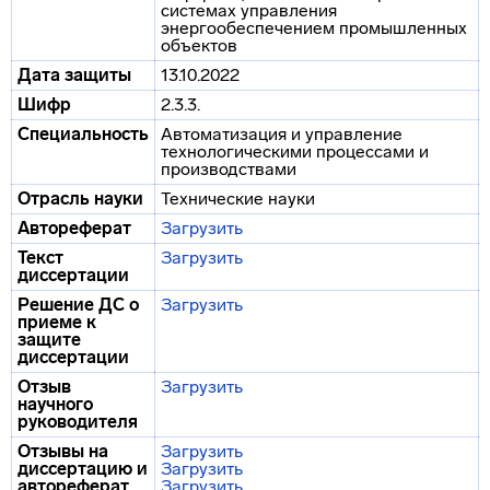
системах управления
энергообеспечением промышленных
объектов
Дата защиты
13.10.2022
Шифр
2.3.3.
Специальность
Автоматизация и управление
технологическими процессами и
производствами
Отрасль науки
Технические науки
Автореферат
Загрузить
Текст
Загрузить
диссертации
Решение ДС о
Загрузить
приеме к
защите
диссертации
Отзыв
Загрузить
научного
руководителя
Отзывы на
Загрузить
диссертацию и
Загрузить
автореферат
Загрузить