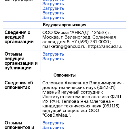
Загрузить
Загрузить
Загрузить
Загрузить
Ведущая организация
Сведения о
ООО Фирма "АНКАД": 124527, г.
ведущей
Москва, г. Зеленоград, Солнечная
организации
аллея, дом 8; +7 (499) 731-0000 ;
marketing@ancud.ru; https://ancud.ru.
Отзывы
Загрузить
ведущей
Загрузить
организации и
публикации
Оппоненты
Сведения об
Соловьев Александр Владимирович -
оппонентах
доктор технических наук (05.13.01),
главный научный сотрудник
Института системного анализа ФИЦ
ИУ РАН; Теплова Яна Олеговна -
кандидат технических наук (05.11.13),
ведущий специалист ООО
"СовЭлМаш".
Отзывы
Загрузить
оппонентов и
Загрузить