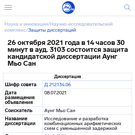
Наука и инновации
/
Научно-исследовательский
комплекс
/
Защиты диссертаций
26 октября 2021 года в 14 часов 30
минут в ауд. 3103 состоится защита
кандидатской диссертации Аунг
Мьо Сан
Диссертация
Шифр совета
Д 212.134.06
Дата
08.07.2021
размещения
объявления
Соискатель
Аунг Мьо Сан
Название
Исследование и разработка
диссертации
комбинационных арифметических
схем с уменьшенной задержкой